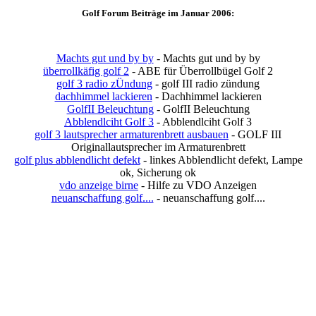
Golf Forum Beiträge im Januar 2006:
Machts gut und by by
- Machts gut und by by
überrollkäfig golf 2
- ABE für Überrollbügel Golf 2
golf 3 radio zÜndung
- golf III radio zündung
dachhimmel lackieren
- Dachhimmel lackieren
GolfII Beleuchtung
- GolfII Beleuchtung
Abblendlciht Golf 3
- Abblendlciht Golf 3
golf 3 lautsprecher armaturenbrett ausbauen
- GOLF III
Originallautsprecher im Armaturenbrett
golf plus abblendlicht defekt
- linkes Abblendlicht defekt, Lampe
ok, Sicherung ok
vdo anzeige birne
- Hilfe zu VDO Anzeigen
neuanschaffung golf....
- neuanschaffung golf....