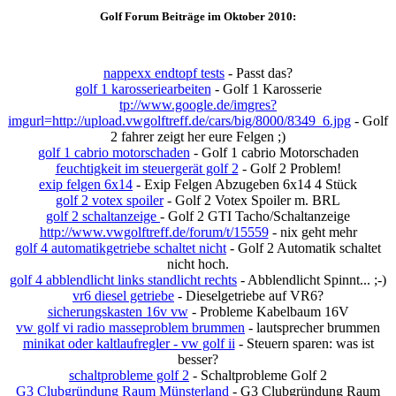
Golf Forum Beiträge im Oktober 2010:
nappexx endtopf tests
- Passt das?
golf 1 karosseriearbeiten
- Golf 1 Karosserie
tp://www.google.de/imgres?
imgurl=http://upload.vwgolftreff.de/cars/big/8000/8349_6.jpg
- Golf
2 fahrer zeigt her eure Felgen ;)
golf 1 cabrio motorschaden
- Golf 1 cabrio Motorschaden
feuchtigkeit im steuergerät golf 2
- Golf 2 Problem!
exip felgen 6x14
- Exip Felgen Abzugeben 6x14 4 Stück
golf 2 votex spoiler
- Golf 2 Votex Spoiler m. BRL
golf 2 schaltanzeige
- Golf 2 GTI Tacho/Schaltanzeige
http://www.vwgolftreff.de/forum/t/15559
- nix geht mehr
golf 4 automatikgetriebe schaltet nicht
- Golf 2 Automatik schaltet
nicht hoch.
golf 4 abblendlicht links standlicht rechts
- Abblendlicht Spinnt... ;-)
vr6 diesel getriebe
- Dieselgetriebe auf VR6?
sicherungskasten 16v vw
- Probleme Kabelbaum 16V
vw golf vi radio masseproblem brummen
- lautsprecher brummen
minikat oder kaltlaufregler - vw golf ii
- Steuern sparen: was ist
besser?
schaltprobleme golf 2
- Schaltprobleme Golf 2
G3 Clubgründung Raum Münsterland
- G3 Clubgründung Raum