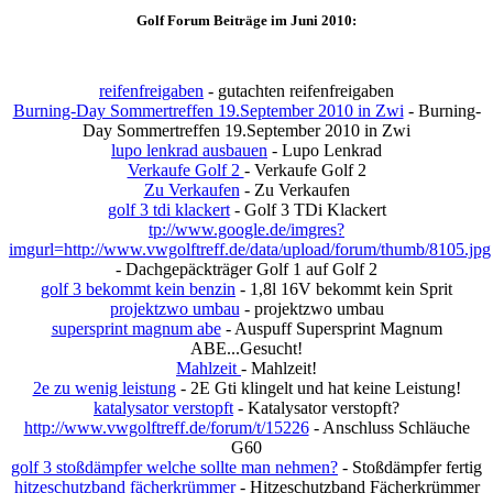
Golf Forum Beiträge im Juni 2010:
reifenfreigaben
- gutachten reifenfreigaben
Burning-Day Sommertreffen 19.September 2010 in Zwi
- Burning-
Day Sommertreffen 19.September 2010 in Zwi
lupo lenkrad ausbauen
- Lupo Lenkrad
Verkaufe Golf 2
- Verkaufe Golf 2
Zu Verkaufen
- Zu Verkaufen
golf 3 tdi klackert
- Golf 3 TDi Klackert
tp://www.google.de/imgres?
imgurl=http://www.vwgolftreff.de/data/upload/forum/thumb/8105.jpg
- Dachgepäckträger Golf 1 auf Golf 2
golf 3 bekommt kein benzin
- 1,8l 16V bekommt kein Sprit
projektzwo umbau
- projektzwo umbau
supersprint magnum abe
- Auspuff Supersprint Magnum
ABE...Gesucht!
Mahlzeit
- Mahlzeit!
2e zu wenig leistung
- 2E Gti klingelt und hat keine Leistung!
katalysator verstopft
- Katalysator verstopft?
http://www.vwgolftreff.de/forum/t/15226
- Anschluss Schläuche
G60
golf 3 stoßdämpfer welche sollte man nehmen?
- Stoßdämpfer fertig
hitzeschutzband fächerkrümmer
- Hitzeschutzband Fächerkrümmer