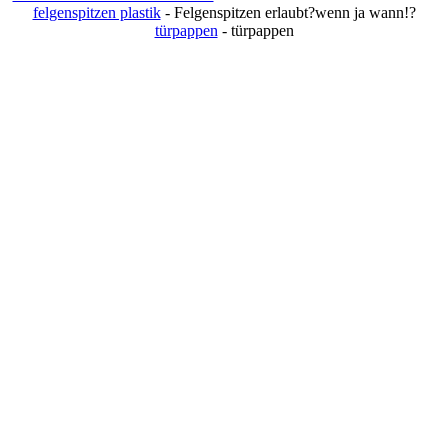
felgenspitzen plastik
- Felgenspitzen erlaubt?wenn ja wann!?
türpappen
- türpappen