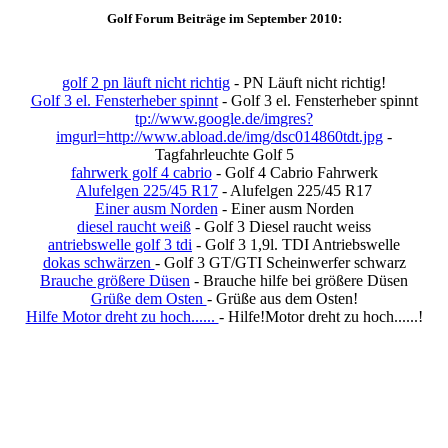
Golf Forum Beiträge im September 2010:
golf 2 pn läuft nicht richtig
- PN Läuft nicht richtig!
Golf 3 el. Fensterheber spinnt
- Golf 3 el. Fensterheber spinnt
tp://www.google.de/imgres?
imgurl=http://www.abload.de/img/dsc014860tdt.jpg
-
Tagfahrleuchte Golf 5
fahrwerk golf 4 cabrio
- Golf 4 Cabrio Fahrwerk
Alufelgen 225/45 R17
- Alufelgen 225/45 R17
Einer ausm Norden
- Einer ausm Norden
diesel raucht weiß
- Golf 3 Diesel raucht weiss
antriebswelle golf 3 tdi
- Golf 3 1,9l. TDI Antriebswelle
dokas schwärzen
- Golf 3 GT/GTI Scheinwerfer schwarz
Brauche größere Düsen
- Brauche hilfe bei größere Düsen
Grüße dem Osten
- Grüße aus dem Osten!
Hilfe Motor dreht zu hoch......
- Hilfe!Motor dreht zu hoch......!