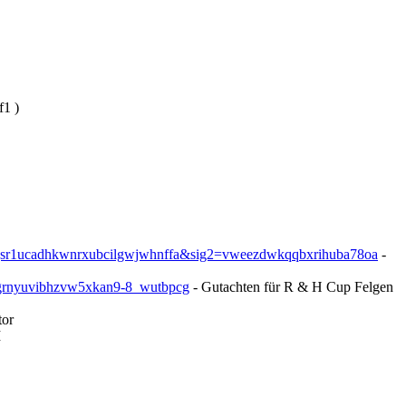
f1 )
ngsr1ucadhkwnrxubcilgwjwhnffa&sig2=vweezdwkqqbxrihuba78oa
-
grnyuvibhzvw5xkan9-8_wutbpcg
- Gutachten für R & H Cup Felgen
tor
I