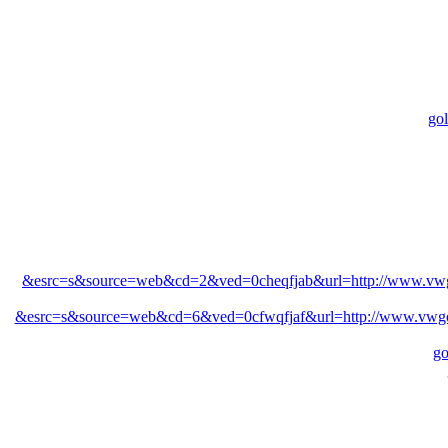
gol
&esrc=s&source=web&cd=2&ved=0cheqfjab&url=http://www.vwgo
&esrc=s&source=web&cd=6&ved=0cfwqfjaf&url=http://www.vwgol
go