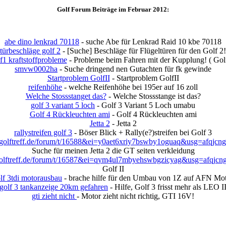
Golf Forum Beiträge im Februar 2012:
abe dino lenkrad 70118
- suche Abe für Lenkrad Raid 10 kbe 70118
türbeschläge golf 2
- [Suche] Beschläge für Flügeltüren für den Golf 2!
f1 kraftstoffprobleme
- Probleme beim Fahren mit der Kupplung! ( Gol
smvw0002ha
- Suche dringend nen Gutachten für fk gewinde
Startproblem GolfII
- Startproblem GolfII
reifenhöhe
- welche Reifenhöhe bei 195er auf 16 zoll
Welche Stossstanget das?
- Welche Stossstange ist das?
golf 3 variant 5 loch
- Golf 3 Variant 5 Loch umabu
Golf 4 Rückleuchten ami
- Golf 4 Rückleuchten ami
Jetta 2
- Jetta 2
rallystreifen golf 3
- Böser Blick + Rally(e?)streifen bei Golf 3
lftreff.de/forum/t/16588&ei=y0aet6xriy7bswby1oguaq&usg=afqjc
Suche für meinen Jetta 2 die GT seiten verkleidung
ftreff.de/forum/t/16587&ei=qym4ul7mbyehswbgzicyag&usg=afqjcn
Golf II
lf 3tdi motorausbau
- brache hilfe für den Umbau von 1Z auf AFN Mo
golf 3 tankanzeige 20km gefahren
- Hilfe, Golf 3 frisst mehr als LEO I
gti zieht nicht
- Motor zieht nicht richtig, GTI 16V!