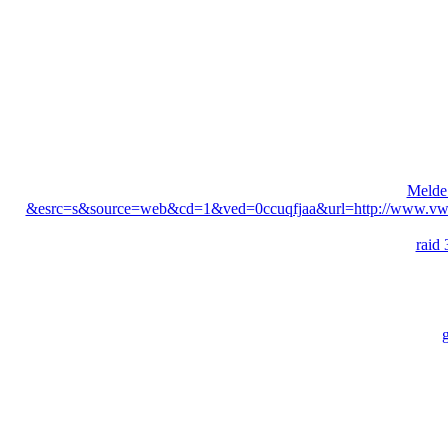
Melde
&esrc=s&source=web&cd=1&ved=0ccuqfjaa&url=http://www.vwgo
raid