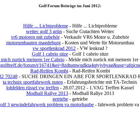
Golf Forum Beiträge im Juni 2012:
Hilfe ... Lichtprobleme
- Hilfe ... Lichtprobleme
weitec golf 3 grün
- Suche Gutachten Weitec
vr6 motoren mit zubehör
- Verkaufe VR6 Motor u. Zubehör
motorumbauten magdeburg
- Kosten und Werte für Motorumbau
vw sportlenkrad 2012
- VW lenkrad ?
Golf 1 cabrio sitze
- Golf 1 cabrio sitze
 mich zurück meinem 1er Cabrio
- Melde mich zurück mit meinem 1er 
lftreff.de/forum/t/16741&ei=8zdtumwqdkta4qtyjyhyag&usg=afqjcn
Rad-Reifen Kombi
- Rad-Reifen Kombi
 32 70248
- SUCHE DRINGEN EIN ABE FÜR SPORTLENKRAD 
ta technix sportfahrwerk nuten
- Erfahrungsberichte mit TA-Technix
lohfelden rüssel vw treffen
- 28.07.2012 - 1.VAG Treffen Kassel
Modball Rallye 2013
- Modball Rallye 2013
getriebe
- getriebe
golf 3 gewindefahrwerk problem va motorhaube
- fahrwerk problem va 