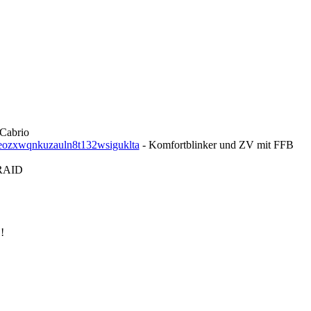
Cabrio
eozxwqnkuzauln8t132wsiguklta
- Komfortblinker und ZV mit FFB
RAID
!