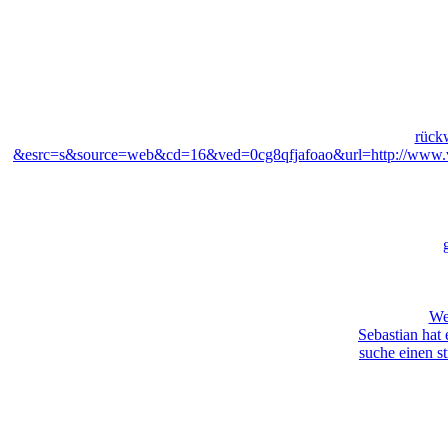
rück
&esrc=s&source=web&cd=16&ved=0cg8qfjafoao&url=http://www.vw
We
Sebastian hat 
suche einen st