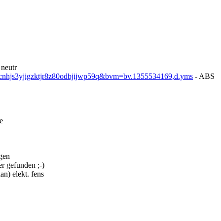
neutr
cnhjs3yjigzktjr8z80odbjijwp59q&bvm=bv.1355534169,d.yms
- ABS
e
gen
er gefunden ;-)
an) elekt. fens