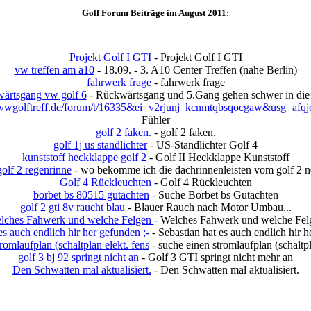
Golf Forum Beiträge im August 2011:
Projekt Golf I GTI
- Projekt Golf I GTI
vw treffen am a10
- 18.09. - 3. A10 Center Treffen (nahe Berlin)
fahrwerk frage
- fahrwerk frage
wärtsgang vw golf 6
- Rückwärtsgang und 5.Gang gehen schwer in die 
golftreff.de/forum/t/16335&ei=v2rjunj_kcnmtqbsqocgaw&usg=afqj
Fühler
golf 2 faken.
- golf 2 faken.
golf 1j us standlichter
- US-Standlichter Golf 4
kunststoff heckklappe golf 2
- Golf II Heckklappe Kunststoff
golf 2 regenrinne
- wo bekomme ich die dachrinnenleisten vom golf 2 n
Golf 4 Rückleuchten
- Golf 4 Rückleuchten
borbet bs 80515 gutachten
- Suche Borbet bs Gutachten
golf 2 gti 8v raucht blau
- Blauer Rauch nach Motor Umbau...
lches Fahwerk und welche Felgen
- Welches Fahwerk und welche Fel
es auch endlich hir her gefunden ;-
- Sebastian hat es auch endlich hir h
romlaufplan (schaltplan elekt. fens
- suche einen stromlaufplan (schaltpl
golf 3 bj 92 springt nicht an
- Golf 3 GTI springt nicht mehr an
Den Schwatten mal aktualisiert.
- Den Schwatten mal aktualisiert.