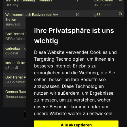
Wer ist am sonntag in kaunitz?
1
Cabriofahrer
DerTony
06.05.2006
Wer kommt nach Bautzen zum Vw
10
jg88
Treffen
08.06.2006
survivalor
Ihre Privatsphäre ist uns
Golf Record Day 2006
1
SPEEDDEVIL
wichtig
GEGolffahrer
23.05.2006
carfreitag in osnabrück
0
g3-devil
Diese Website verwendet Cookies und
g3-devil
14.04.2006
Targeting Technologien, um Ihnen ein
kosten für treffen
2
g3-devil
besseres Internet-Erlebnis zu
g3-devil
09.04.2006
ermöglichen und die Werbung, die Sie
Golf Treffen APRIL 2006
23
DerTony
sehen, besser an Ihre Bedürfnisse
GEGolffahrer
27.03.2006
anzupassen. Diese Technologien
German RaceWars 2006
0
German-
nutzen wir außerdem, um Ergebnisse
German-racewars
racewars
zu messen, um zu verstehen, woher
15.01.2006
unsere Besucher kommen oder um
unsere Website weiter zu entwickeln.
« Zurück
1
2
3
...
16
17
18
Weiter »
Alle akzeptieren