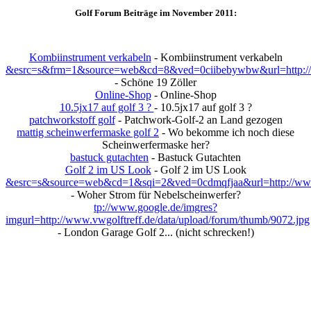
Golf Forum Beiträge im November 2011:
Kombiinstrument verkabeln
- Kombiinstrument verkabeln
&esrc=s&frm=1&source=web&cd=8&ved=0ciibebywbw&url=http://w
- Schöne 19 Zöller
Online-Shop
- Online-Shop
10.5jx17 auf golf 3 ?
- 10.5jx17 auf golf 3 ?
patchworkstoff golf
- Patchwork-Golf-2 an Land gezogen
mattig scheinwerfermaske golf 2
- Wo bekomme ich noch diese
Scheinwerfermaske her?
bastuck gutachten
- Bastuck Gutachten
Golf 2 im US Look
- Golf 2 im US Look
&esrc=s&source=web&cd=1&sqi=2&ved=0cdmqfjaa&url=http://www
- Woher Strom für Nebelscheinwerfer?
tp://www.google.de/imgres?
imgurl=http://www.vwgolftreff.de/data/upload/forum/thumb/9072.jpg
- London Garage Golf 2... (nicht schrecken!)