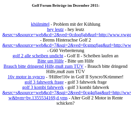
Golf Forum Beiträge im Dezember 2011:
khülmittel
- Problem mit der Kühlung
hey leutz
- hey leutz
&esrc=s&source=web&cd=2&ved=0cdoqfjab&url=http://www.vwgolf
- Brems Hinterachse Golf 2
&esrc=s&source=web&cd=7&sqi=2&ved=0cgmqfjag&url=http://www.vw
- G60 Verbreiterung
golf 2 alle scheiben undicht
- Golf II - Scheiben laufen an
Bitte um Hilfe
- Bitte um Hilfe
Brauch bitte dringend Hilfe,muß zum TÜV
- Brauch bitte dringend
Hilfe,muß zum TÜV
16v motor in syncro
- !Hilfee!16v in Golf II Syncro!Krümmer!
golf 3 fahrwerk frage
- golf 3 fahrwerk frage
golf 3 kombi fahrwerk
- golf 3 kombi fahrwerk
&esrc=s&source=web&cd=7&sqi=2&ved=0cg4qfjag&url=http://www.
w&bvm=bv.1355534169,d.yms
- Alter Golf 2 Motor in Rente
schicken?