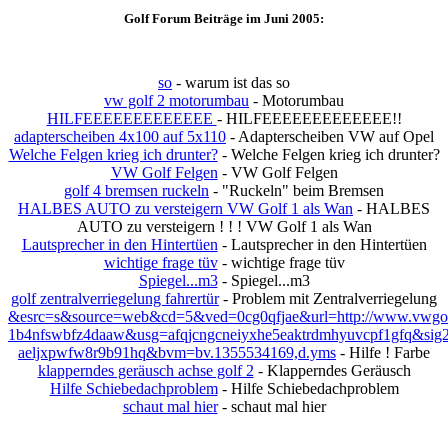
Golf Forum Beiträge im Juni 2005:
so
- warum ist das so
vw golf 2 motorumbau
- Motorumbau
HILFEEEEEEEEEEEEE
- HILFEEEEEEEEEEEEE!!
adapterscheiben 4x100 auf 5x110
- Adapterscheiben VW auf Opel
Welche Felgen krieg ich drunter?
- Welche Felgen krieg ich drunter?
VW Golf Felgen
- VW Golf Felgen
golf 4 bremsen ruckeln
- "Ruckeln" beim Bremsen
HALBES AUTO zu versteigern VW Golf 1 als Wan
- HALBES
AUTO zu versteigern ! ! ! VW Golf 1 als Wan
Lautsprecher in den Hintertüen
- Lautsprecher in den Hintertüen
wichtige frage tüv
- wichtige frage tüv
Spiegel...m3
- Spiegel...m3
golf zentralverriegelung fahrertür
- Problem mit Zentralverriegelung
&esrc=s&source=web&cd=5&ved=0cg0qfjae&url=http://www.vwgolftr
1b4nfswbfz4daaw&usg=afqjcngcneiyxhe5eaktrdmhyuvcpf1gfq&sig2
aeljxpwfw8r9b91hq&bvm=bv.1355534169,d.yms
- Hilfe ! Farbe
klapperndes geräusch achse golf 2
- Klapperndes Geräusch
Hilfe Schiebedachproblem
- Hilfe Schiebedachproblem
schaut mal hier
- schaut mal hier