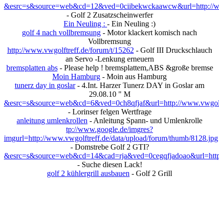
&esrc=s&source=web&cd=12&ved=0ciibekwckaawcw&url=http://www
- Golf 2 Zusatzscheinwerfer
Ein Neuling :
- Ein Neuling :)
golf 4 nach vollbremsung
- Motor klackert komisch nach
Vollbremsung
http://www.vwgolftreff.de/forum/t/15262
- Golf III Druckschlauch
an Servo -Lenkung erneuern
bremsplatten abs
- Please help ! bremsplattem,ABS &große bremse
Moin Hamburg
- Moin aus Hamburg
tunerz day in goslar
- 4.Int. Harzer Tunerz DAY in Goslar am
29.08.10 " M
&esrc=s&source=web&cd=6&ved=0ch8qfjaf&url=http://www.vwgolf
- Lorinser felgen Wertfrage
anleitung umlenkrollen
- Anleitung Spann- und Umlenkrolle
tp://www.google.de/imgres?
imgurl=http://www.vwgolftreff.de/data/upload/forum/thumb/8128.jpg
- Domstrebe Golf 2 GTI?
&esrc=s&source=web&cd=14&cad=rja&ved=0cegqfjadoao&url=http
- Suche diesen Lack!
golf 2 kühlergrill ausbauen
- Golf 2 Grill