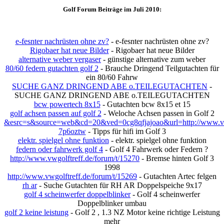
Golf Forum Beiträge im Juli 2010:
e-fesnter nachrüsten ohne zv?
- e-fesnter nachrüsten ohne zv?
Rigobaer hat neue Bilder
- Rigobaer hat neue Bilder
alternative weber vergaser
- günstige alternative zum weber
80/60 federn gutachten golf 2
- Brauche Dringend Teilgutachten für
ein 80/60 Fahrw
SUCHE GANZ DRINGEND ABE o.TEILEGUTACHTEN
-
SUCHE GANZ DRINGEND ABE o.TEILEGUTACHTEN
bcw powertech 8x15
- Gutachten bcw 8x15 et 15
golf achsen passen auf golf 2
- Weloche Achsen passen in Golf 2
&esrc=s&source=web&cd=20&ved=0cg8qfjajoao&url=http://www.vwg
7p6oztw
- Tipps für hifi im Golf 3
elektr. spielgel ohne funktion
- elektr. spielgel ohne funktion
federn oder fahrwerk golf 4
- Golf 4 Fahrwerk oder Federn ?
http://www.vwgolftreff.de/forum/t/15270
- Bremse hinten Golf 3
1998
http://www.vwgolftreff.de/forum/t/15269
- Gutachten Artec felgen
rh ar
- Suche Gutachten für RH AR Doppelspeiche 9x17
golf 4 scheinwerfer doppelblinker
- Golf 4 scheinwerfer
Doppelblinker umbau
golf 2 keine leistung
- Golf 2 , 1.3 NZ Motor keine richtige Leistung
mehr