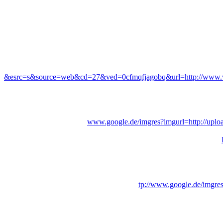
&esrc=s&source=web&cd=27&ved=0cfmqfjagobq&url=http://www.vw
www.google.de/imgres?imgurl=http://upload
tp://www.google.de/imgres