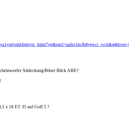
fkya1yqfvnhkfnhiyix_fqlnt7yg&sig2=uubo1tn3h8ytwcr_yo3dkg&bvm=
cheinwerfer Abdeckung/Böser Blick ABE?
!
8,5 x 18 ET 35 auf Golf 5 ?