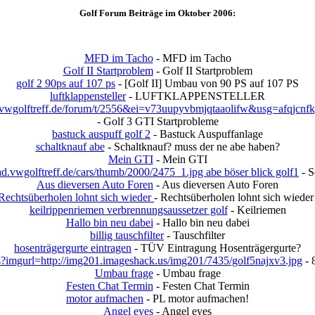
Golf Forum Beiträge im Oktober 2006:
MFD im Tacho
- MFD im Tacho
Golf II Startproblem
- Golf II Startproblem
golf 2 90ps auf 107 ps
- [Golf II] Umbau von 90 PS auf 107 PS
luftklappensteller
- LUFTKLAPPENSTELLER
golftreff.de/forum/t/2556&ei=v73uupyvbmjqtaaolifw&usg=afqjcn
- Golf 3 GTI Startprobleme
bastuck auspuff golf 2
- Bastuck Auspuffanlage
schaltknauf abe
- Schaltknauf? muss der ne abe haben?
Mein GTI
- Mein GTI
.vwgolftreff.de/cars/thumb/2000/2475_1.jpg abe böser blick golf1
- S
Aus dieversen Auto Foren
- Aus dieversen Auto Foren
Rechtsüberholen lohnt sich wieder
- Rechtsüberholen lohnt sich wieder
keilrippenriemen verbrennungsaussetzer golf
- Keilriemen
Hallo bin neu dabei
- Hallo bin neu dabei
billig tauschfilter
- Tauschfilter
hosenträgergurte eintragen
- TÜV Eintragung Hosenträgergurte?
?imgurl=http://img201.imageshack.us/img201/7435/golf5najxv3.jpg
- 
Umbau frage
- Umbau frage
Festen Chat Termin
- Festen Chat Termin
motor aufmachen
- PL motor aufmachen!
Angel eyes
- Angel eyes