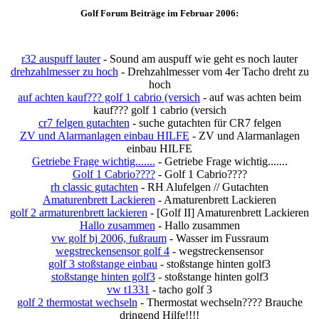
Golf Forum Beiträge im Februar 2006:
r32 auspuff lauter
- Sound am auspuff wie geht es noch lauter
drehzahlmesser zu hoch
- Drehzahlmesser vom 4er Tacho dreht zu
hoch
auf achten kauf??? golf 1 cabrio (versich
- auf was achten beim
kauf??? golf 1 cabrio (versich
cr7 felgen gutachten
- suche gutachten für CR7 felgen
ZV und Alarmanlagen einbau HILFE
- ZV und Alarmanlagen
einbau HILFE
Getriebe Frage wichtig.......
- Getriebe Frage wichtig.......
Golf 1 Cabrio????
- Golf 1 Cabrio????
rh classic gutachten
- RH Alufelgen // Gutachten
Amaturenbrett Lackieren
- Amaturenbrett Lackieren
golf 2 armaturenbrett lackieren
- [Golf II] Amaturenbrett Lackieren
Hallo zusammen
- Hallo zusammen
vw golf bj 2006, fußraum
- Wasser im Fussraum
wegstreckensensor golf 4
- wegstreckensensor
golf 3 stoßstange einbau
- stoßstange hinten golf3
stoßstange hinten golf3
- stoßstange hinten golf3
vw t1331
- tacho golf 3
golf 2 thermostat wechseln
- Thermostat wechseln???? Brauche
dringend Hilfe!!!!