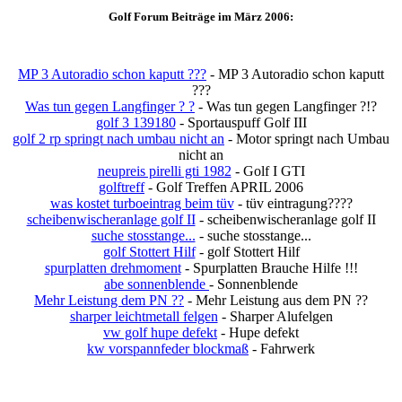
Golf Forum Beiträge im März 2006:
MP 3 Autoradio schon kaputt ???
- MP 3 Autoradio schon kaputt
???
Was tun gegen Langfinger ? ?
- Was tun gegen Langfinger ?!?
golf 3 139180
- Sportauspuff Golf III
golf 2 rp springt nach umbau nicht an
- Motor springt nach Umbau
nicht an
neupreis pirelli gti 1982
- Golf I GTI
golftreff
- Golf Treffen APRIL 2006
was kostet turboeintrag beim tüv
- tüv eintragung????
scheibenwischeranlage golf II
- scheibenwischeranlage golf II
suche stosstange...
- suche stosstange...
golf Stottert Hilf
- golf Stottert Hilf
spurplatten drehmoment
- Spurplatten Brauche Hilfe !!!
abe sonnenblende
- Sonnenblende
Mehr Leistung dem PN ??
- Mehr Leistung aus dem PN ??
sharper leichtmetall felgen
- Sharper Alufelgen
vw golf hupe defekt
- Hupe defekt
kw vorspannfeder blockmaß
- Fahrwerk