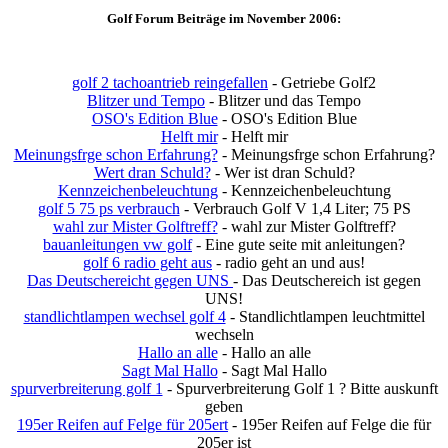
Golf Forum Beiträge im November 2006:
golf 2 tachoantrieb reingefallen
- Getriebe Golf2
Blitzer und Tempo
- Blitzer und das Tempo
OSO's Edition Blue
- OSO's Edition Blue
Helft mir
- Helft mir
Meinungsfrge schon Erfahrung?
- Meinungsfrge schon Erfahrung?
Wert dran Schuld?
- Wer ist dran Schuld?
Kennzeichenbeleuchtung
- Kennzeichenbeleuchtung
golf 5 75 ps verbrauch
- Verbrauch Golf V 1,4 Liter; 75 PS
wahl zur Mister Golftreff?
- wahl zur Mister Golftreff?
bauanleitungen vw golf
- Eine gute seite mit anleitungen?
golf 6 radio geht aus
- radio geht an und aus!
Das Deutschereicht gegen UNS
- Das Deutschereich ist gegen
UNS!
standlichtlampen wechsel golf 4
- Standlichtlampen leuchtmittel
wechseln
Hallo an alle
- Hallo an alle
Sagt Mal Hallo
- Sagt Mal Hallo
spurverbreiterung golf 1
- Spurverbreiterung Golf 1 ? Bitte auskunft
geben
195er Reifen auf Felge für 205ert
- 195er Reifen auf Felge die für
205er ist