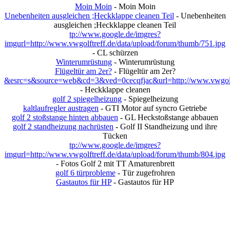
Moin Moin
- Moin Moin
Unebenheiten ausgleichen ;Heckklappe cleanen Teil
- Unebenheiten
ausgleichen ;Heckklappe cleanen Teil
tp://www.google.de/imgres?
imgurl=http://www.vwgolftreff.de/data/upload/forum/thumb/751.jpg
- CL schürzen
Winterumrüstung
- Winterumrüstung
Flügeltür am 2er?
- Flügeltür am 2er?
&esrc=s&source=web&cd=3&ved=0cecqfjac&url=http://www.vwgolf
- Heckklappe cleanen
golf 2 spiegelheizung
- Spiegelheizung
kaltlaufregler austragen
- GTI Motor auf syncro Getriebe
golf 2 stoßstange hinten abbauen
- GL Heckstoßstange abbauen
golf 2 standheizung nachrüsten
- Golf II Standheizung und ihre
Tücken
tp://www.google.de/imgres?
imgurl=http://www.vwgolftreff.de/data/upload/forum/thumb/804.jpg
- Fotos Golf 2 mit TT Amaturenbrett
golf 6 türprobleme
- Tür zugefrohren
Gastautos für HP
- Gastautos für HP