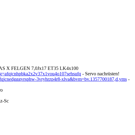
AS X FELGEN 7,0Jx17 ET35 LK4x100
sg=afqjcnhpbka2x2v37x1vou4o107sehsufq
- Servo nachrüsten!
fqjcnedgggvrsphw-3vryhrzp4r8-xlva&bvm=bv.1357700187,d.yms
-
ro
lz-Sc