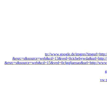
tp://www.google.de/imgres?imgurl=http:
&esrc=s&source=web&cd=13&ved=0cicbebywda&url=http://w
&esrc=s&source=web&cd=15&ved=0cfgqfjaeoao&url=http://www.
g
vw t