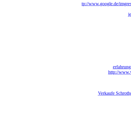
tp://www.google.de/imgre
j
erfahrung
http://www.
Verkaufe Schroth