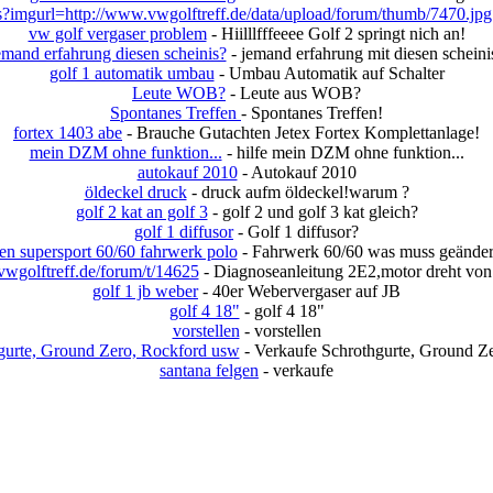
s?imgurl=http://www.vwgolftreff.de/data/upload/forum/thumb/7470.jpg
vw golf vergaser problem
- Hiilllfffeeee Golf 2 springt nich an!
emand erfahrung diesen scheinis?
- jemand erfahrung mit diesen scheini
golf 1 automatik umbau
- Umbau Automatik auf Schalter
Leute WOB?
- Leute aus WOB?
Spontanes Treffen
- Spontanes Treffen!
fortex 1403 abe
- Brauche Gutachten Jetex Fortex Komplettanlage!
mein DZM ohne funktion...
- hilfe mein DZM ohne funktion...
autokauf 2010
- Autokauf 2010
öldeckel druck
- druck aufm öldeckel!warum ?
golf 2 kat an golf 3
- golf 2 und golf 3 kat gleich?
golf 1 diffusor
- Golf 1 diffusor?
en supersport 60/60 fahrwerk polo
- Fahrwerk 60/60 was muss geänder
vwgolftreff.de/forum/t/14625
- Diagnoseanleitung 2E2,motor dreht von 
golf 1 jb weber
- 40er Webervergaser auf JB
golf 4 18"
- golf 4 18"
vorstellen
- vorstellen
gurte, Ground Zero, Rockford usw
- Verkaufe Schrothgurte, Ground Z
santana felgen
- verkaufe