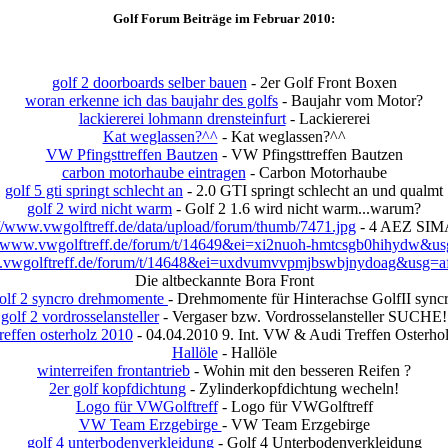
Golf Forum Beiträge im Februar 2010:
golf 2 doorboards selber bauen
- 2er Golf Front Boxen
woran erkenne ich das baujahr des golfs
- Baujahr vom Motor?
lackiererei lohmann drensteinfurt
- Lackiererei
Kat weglassen?^^
- Kat weglassen?^^
VW Pfingsttreffen Bautzen
- VW Pfingsttreffen Bautzen
carbon motorhaube eintragen
- Carbon Motorhaube
golf 5 gti springt schlecht an
- 2.0 GTI springt schlecht an und qualmt
golf 2 wird nicht warm
- Golf 2 1.6 wird nicht warm...warum?
//www.vwgolftreff.de/data/upload/forum/thumb/7471.jpg
- 4 AEZ SIM
ww.vwgolftreff.de/forum/t/14649&ei=xi2nuoh-hmtcsgb0hihydw&u
vwgolftreff.de/forum/t/14648&ei=uxdvumvvpmjbswbjnydoag&usg=a
Die altbeckannte Bora Front
olf 2 syncro drehmomente
- Drehmomente für Hinterachse GolfII sync
golf 2 vordrosselansteller
- Vergaser bzw. Vordrosselansteller SUCHE!
reffen osterholz 2010
- 04.04.2010 9. Int. VW & Audi Treffen Osterho
Hallöle
- Hallöle
winterreifen frontantrieb
- Wohin mit den besseren Reifen ?
2er golf kopfdichtung
- Zylinderkopfdichtung wecheln!
Logo für VWGolftreff
- Logo für VWGolftreff
VW Team Erzgebirge
- VW Team Erzgebirge
golf 4 unterbodenverkleidung
- Golf 4 Unterbodenverkleidung