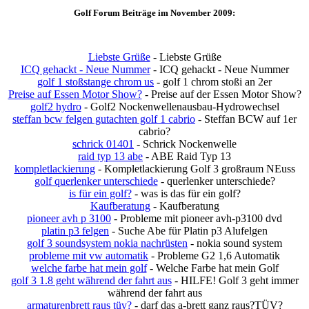
Golf Forum Beiträge im November 2009:
Liebste Grüße
- Liebste Grüße
ICQ gehackt - Neue Nummer
- ICQ gehackt - Neue Nummer
golf 1 stoßstange chrom us
- golf 1 chrom stoßi an 2er
Preise auf Essen Motor Show?
- Preise auf der Essen Motor Show?
golf2 hydro
- Golf2 Nockenwellenausbau-Hydrowechsel
steffan bcw felgen gutachten golf 1 cabrio
- Steffan BCW auf 1er
cabrio?
schrick 01401
- Schrick Nockenwelle
raid typ 13 abe
- ABE Raid Typ 13
kompletlackierung
- Kompletlackierung Golf 3 großraum NEuss
golf querlenker unterschiede
- querlenker unterschiede?
is für ein golf?
- was is das für ein golf?
Kaufberatung
- Kaufberatung
pioneer avh p 3100
- Probleme mit pioneer avh-p3100 dvd
platin p3 felgen
- Suche Abe für Platin p3 Alufelgen
golf 3 soundsystem nokia nachrüsten
- nokia sound system
probleme mit vw automatik
- Probleme G2 1,6 Automatik
welche farbe hat mein golf
- Welche Farbe hat mein Golf
golf 3 1.8 geht während der fahrt aus
- HILFE! Golf 3 geht immer
während der fahrt aus
armaturenbrett raus tüv?
- darf das a-brett ganz raus?TÜV?