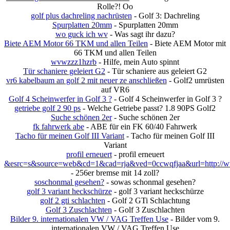
Rolle?! Oo
golf plus dachreling nachrüsten
- Golf 3: Dachreling
Spurplatten 20mm
- Spurplatten 20mm
wo guck ich wv
- Was sagt ihr dazu?
Biete AEM Motor 66 TKM und allen Teilen
- Biete AEM Motor mit
66 TKM und allen Teilen
wvwzzz1hzrb
- Hilfe, mein Auto spinnt
Tür schaniere geleiert G2
- Tür schaniere aus geleiert G2
vr6 kabelbaum an golf 2 mit neuer ze anschließen
- Golf2 umrüsten
auf VR6
Golf 4 Scheinwerfer in Golf 3 ?
- Golf 4 Scheinwerfer in Golf 3 ?
getriebe golf 2 90 ps
- Welche Getriebe passt? 1.8 90PS Golf2
Suche schönen 2er
- Suche schönen 2er
fk fahrwerk abe
- ABE für ein FK 60/40 Fahrwerk
Tacho für meinen Golf III Variant
- Tacho für meinen Golf III
Variant
profil erneuert
- profil erneuert
&esrc=s&source=web&cd=1&cad=rja&ved=0ccwqfjaa&url=http://ww
- 256er bremse mit 14 zoll?
soschonmal gesehen?
- sowas schonmal gesehen?
golf 3 variant heckschürze
- golf 3 variant heckschürze
golf 2 gti schlachten
- Golf 2 GTi Schlachtung
Golf 3 Zuschlachten
- Golf 3 Zuschlachten
Bilder 9. internationalen VW / VAG Treffen Use
- Bilder vom 9.
internationalen VW / VAG Treffen Use