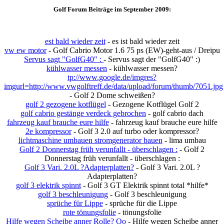
Golf Forum Beiträge im September 2009:
est bald wieder zeit
- es ist bald wieder zeit
vw ew motor
- Golf Cabrio Motor 1.6 75 ps (EW)-geht-aus / Dreipu
Servus sagt "GolfG40" :
- Servus sagt der "GolfG40" :)
kühlwasser messen
- kühlwasser messen?
tp://www.google.de/imgres?
imgurl=http://www.vwgolftreff.de/data/upload/forum/thumb/7051.jpg
- Golf 2 Dome schweißen?
golf 2 gezogene kotflügel
- Gezogene Kotflügel Golf 2
golf cabrio gestänge verdeck gebrochen
- golf cabrio dach
fahrzeug kauf brauche eure hilfe
- fahrzeug kauf brauche eure hilfe
2e kompressor
- Golf 3 2.0 auf turbo oder kompressor?
lichtmaschine umbauen stromgenerator bauen
- lima umbau
Golf 2 Donnerstag früh verunfallt - überschlagen :
- Golf 2
Donnerstag früh verunfallt - überschlagen :
Golf 3 Vari. 2.0L ?Adapterplatten?
- Golf 3 Vari. 2.0L ?
Adapterplatten?
golf 3 elektrik spinnt
- Golf 3 GT Elektrik spinnt total *hilfe*
golf 3 beschleunigung
- Golf 3 beschleunigung
sprüche für Lippe
- sprüche für die Lippe
rote tönungsfolie
- tönungsfolie
Hilfe wegen Scheibe anner Rolle? Oo
- Hilfe wegen Scheibe anner