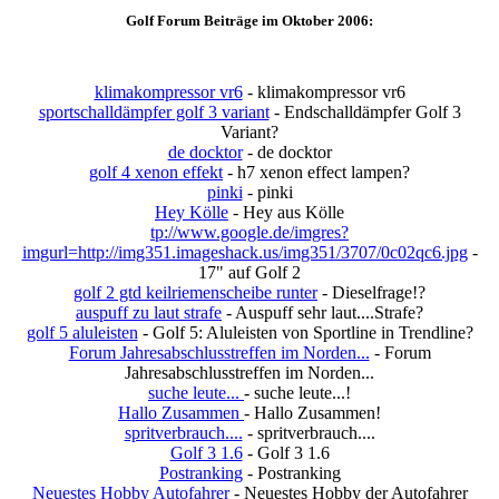
Golf Forum Beiträge im Oktober 2006:
klimakompressor vr6
- klimakompressor vr6
sportschalldämpfer golf 3 variant
- Endschalldämpfer Golf 3
Variant?
de docktor
- de docktor
golf 4 xenon effekt
- h7 xenon effect lampen?
pinki
- pinki
Hey Kölle
- Hey aus Kölle
tp://www.google.de/imgres?
imgurl=http://img351.imageshack.us/img351/3707/0c02qc6.jpg
-
17" auf Golf 2
golf 2 gtd keilriemenscheibe runter
- Dieselfrage!?
auspuff zu laut strafe
- Auspuff sehr laut....Strafe?
golf 5 aluleisten
- Golf 5: Aluleisten von Sportline in Trendline?
Forum Jahresabschlusstreffen im Norden...
- Forum
Jahresabschlusstreffen im Norden...
suche leute...
- suche leute...!
Hallo Zusammen
- Hallo Zusammen!
spritverbrauch....
- spritverbrauch....
Golf 3 1.6
- Golf 3 1.6
Postranking
- Postranking
Neuestes Hobby Autofahrer
- Neuestes Hobby der Autofahrer