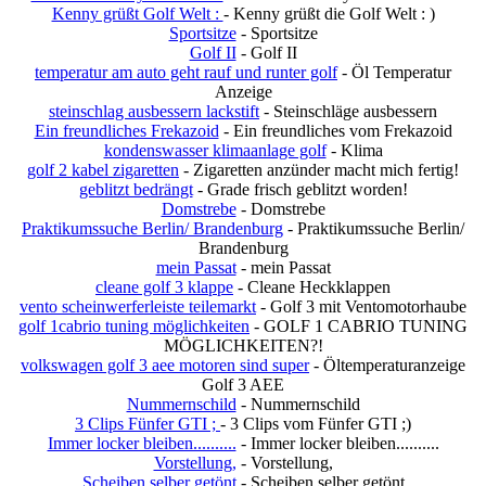
Kenny grüßt Golf Welt :
- Kenny grüßt die Golf Welt : )
Sportsitze
- Sportsitze
Golf II
- Golf II
temperatur am auto geht rauf und runter golf
- Öl Temperatur
Anzeige
steinschlag ausbessern lackstift
- Steinschläge ausbessern
Ein freundliches Frekazoid
- Ein freundliches vom Frekazoid
kondenswasser klimaanlage golf
- Klima
golf 2 kabel zigaretten
- Zigaretten anzünder macht mich fertig!
geblitzt bedrängt
- Grade frisch geblitzt worden!
Domstrebe
- Domstrebe
Praktikumssuche Berlin/ Brandenburg
- Praktikumssuche Berlin/
Brandenburg
mein Passat
- mein Passat
cleane golf 3 klappe
- Cleane Heckklappen
vento scheinwerferleiste teilemarkt
- Golf 3 mit Ventomotorhaube
golf 1cabrio tuning möglichkeiten
- GOLF 1 CABRIO TUNING
MÖGLICHKEITEN?!
volkswagen golf 3 aee motoren sind super
- Öltemperaturanzeige
Golf 3 AEE
Nummernschild
- Nummernschild
3 Clips Fünfer GTI ;
- 3 Clips vom Fünfer GTI ;)
Immer locker bleiben..........
- Immer locker bleiben..........
Vorstellung,
- Vorstellung,
Scheiben selber getönt
- Scheiben selber getönt