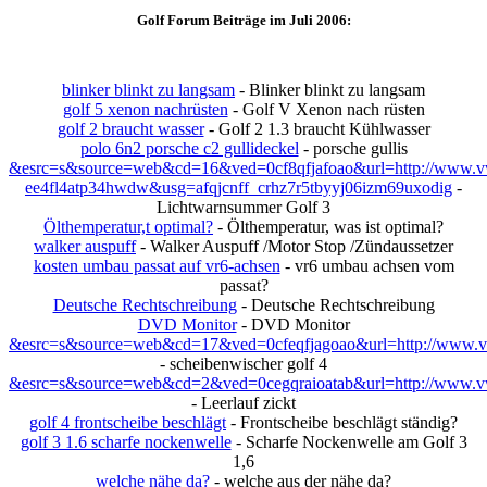
Golf Forum Beiträge im Juli 2006:
blinker blinkt zu langsam
- Blinker blinkt zu langsam
golf 5 xenon nachrüsten
- Golf V Xenon nach rüsten
golf 2 braucht wasser
- Golf 2 1.3 braucht Kühlwasser
polo 6n2 porsche c2 gullideckel
- porsche gullis
&esrc=s&source=web&cd=16&ved=0cf8qfjafoao&url=http://www.vwgo
ee4fl4atp34hwdw&usg=afqjcnff_crhz7r5tbyyj06izm69uxodig
-
Lichtwarnsummer Golf 3
Ölthemperatur,t optimal?
- Ölthemperatur, was ist optimal?
walker auspuff
- Walker Auspuff /Motor Stop /Zündaussetzer
kosten umbau passat auf vr6-achsen
- vr6 umbau achsen vom
passat?
Deutsche Rechtschreibung
- Deutsche Rechtschreibung
DVD Monitor
- DVD Monitor
&esrc=s&source=web&cd=17&ved=0cfeqfjagoao&url=http://www.vwg
- scheibenwischer golf 4
&esrc=s&source=web&cd=2&ved=0cegqraioatab&url=http://www.vwg
- Leerlauf zickt
golf 4 frontscheibe beschlägt
- Frontscheibe beschlägt ständig?
golf 3 1.6 scharfe nockenwelle
- Scharfe Nockenwelle am Golf 3
1,6
welche nähe da?
- welche aus der nähe da?