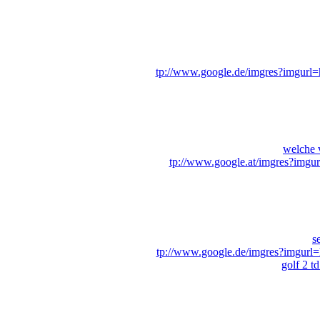
tp://www.google.de/imgres?imgurl=h
welche v
tp://www.google.at/imgres?imgur
s
tp://www.google.de/imgres?imgurl=
golf 2 t