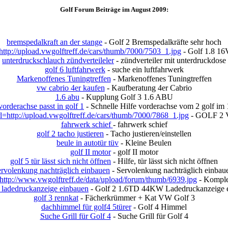
Golf Forum Beiträge im August 2009:
bremspedalkraft an der stange
- Golf 2 Bremspedalkräfte sehr hoch
ttp://upload.vwgolftreff.de/cars/thumb/7000/7503_1.jpg
- Golf 1.8 16
unterdruckschlauch zündverteileler
- zündverteiler mit unterdruckdose
golf 6 luftfahrwerk
- suche ein luftfahrwerk
Markenoffenes Tuningtreffen
- Markenoffenes Tuningtreffen
vw cabrio 4er kaufen
- Kaufberatung 4er Cabrio
1.6 abu
- Kupplung Golf 3 1.6 ABU
orderachse passt in golf 1
- Schnelle Hilfe vorderachse vom 2 golf im 
l=http://upload.vwgolftreff.de/cars/thumb/7000/7868_1.jpg
- GOLF 2 
fahrwerk schief
- fahrwerk schief
golf 2 tacho justieren
- Tacho justieren/einstellen
beule in autotür tüv
- Kleine Beulen
golf II motor
- golf II motor
golf 5 tür lässt sich nicht öffnen
- Hilfe, tür lässt sich nicht öffnen
ervolenkung nachträglich einbauen
- Servolenkung nachträglich einbau
http://www.vwgolftreff.de/data/upload/forum/thumb/6939.jpg
- Komplet
d ladedruckanzeige einbauen
- Golf 2 1.6TD 44KW Ladedruckanzeige 
golf 3 rennkat
- Fächerkrümmer + Kat VW Golf 3
dachhimmel für golf4 5türer
- Golf 4 Himmel
Suche Grill für Golf 4
- Suche Grill für Golf 4