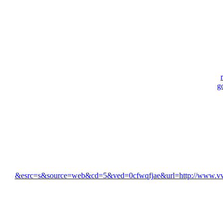
g
&esrc=s&source=web&cd=5&ved=0cfwqfjae&url=http://www.vwgo