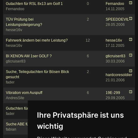
Gutachten für RSL 8x13 am Golf 1
0
Fernandoo
Fernandoo
14.11.2005
TÜV Prüfung bei
2
SPEEDDEVIL
Leistungssteigerung?
28.05.2006
hesse16v
Fahrwerk ändern bei mehr Leistung?
12
hesse16v
hesse16v
17.11.2005
BI XENON AM 1ser GOLF ?
6
gticruiser83
gticruiser83
30.03.2006
Suche, Teilegutachten für Bösen Blick
2
hardcoresoldier
gesucht
21.01.2006
fader
Vibration vom Auspuff
6
19E-299
AndresSite
29.09.2005
Gutachten für Domstrebe
7
Golf3Lenker
Ihre Privatsphäre ist uns
fader
01.04.2006
wichtig
Suche ABE für Flügeltürn
0
fabian
fabian
21.08.2005