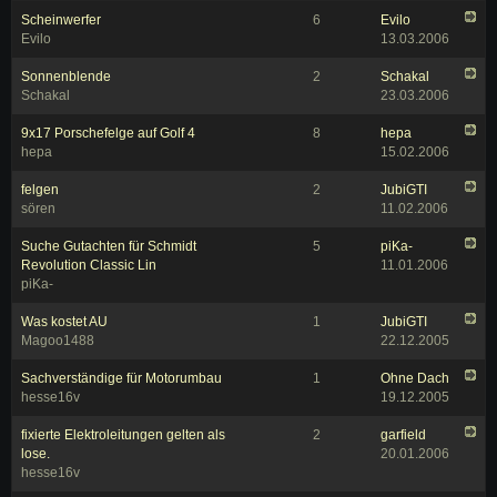
Scheinwerfer
6
Evilo
Evilo
13.03.2006
Sonnenblende
2
Schakal
Schakal
23.03.2006
9x17 Porschefelge auf Golf 4
8
hepa
hepa
15.02.2006
felgen
2
JubiGTI
sören
11.02.2006
Suche Gutachten für Schmidt
5
piKa-
Revolution Classic Lin
11.01.2006
piKa-
Was kostet AU
1
JubiGTI
Magoo1488
22.12.2005
Sachverständige für Motorumbau
1
Ohne Dach
hesse16v
19.12.2005
fixierte Elektroleitungen gelten als
2
garfield
lose.
20.01.2006
hesse16v