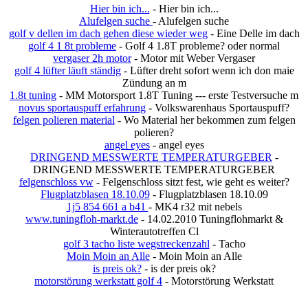
Hier bin ich...
- Hier bin ich...
Alufelgen suche
- Alufelgen suche
golf v dellen im dach gehen diese wieder weg
- Eine Delle im dach
golf 4 1 8t probleme
- Golf 4 1.8T probleme? oder normal
vergaser 2h motor
- Motor mit Weber Vergaser
golf 4 lüfter läuft ständig
- Lüfter dreht sofort wenn ich don maie
Zündung an m
1.8t tuning
- MM Motorsport 1.8T Tuning --- erste Testversuche m
novus sportauspuff erfahrung
- Volkswarenhaus Sportauspuff?
felgen polieren material
- Wo Material her bekommen zum felgen
polieren?
angel eyes
- angel eyes
DRINGEND MESSWERTE TEMPERATURGEBER
-
DRINGEND MESSWERTE TEMPERATURGEBER
felgenschloss vw
- Felgenschloss sitzt fest, wie geht es weiter?
Flugplatzblasen 18.10.09
- Flugplatzblasen 18.10.09
1j5 854 661 a b41
- MK4 r32 mit nebels
www.tuningfloh-markt.de
- 14.02.2010 Tuningflohmarkt &
Winterautotreffen Cl
golf 3 tacho liste wegstreckenzahl
- Tacho
Moin Moin an Alle
- Moin Moin an Alle
is preis ok?
- is der preis ok?
motorstörung werkstatt golf 4
- Motorstörung Werkstatt