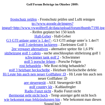
Golf Forum Beiträge im Oktober 2009:
frostschutz prüfen
- Frostschutz prüfen und Lufti reinigen
tp://www.google.de/imgres?
imgurl=http://www.vwgolftreff.de/data/upload/forum/thumb/7190.jpg
- Reifen geplatzt bei 150 km/h
Hall-Geber
- Hall-Geber
G3 GTI anlage unter´n 1.4er?
- G3 GTI anlage unter´n 1.4er?!
golf 3 zierleisten lackieren
- Zierleisten Golf 3
2ee vergaser alternativen
- alternative spritze für 1,6 PN
sitzheizung golf 1 cabrio
- suche anschlussplan sitzheizung golf 1
schwimmer tank golf 2
- Schwimmer
golf 5 porsche felgen
- Porsche Felgen
rost behandeln
- Wie Rost richtig behandeln?
golf 3 heizbare heckscheibe
- Heizbare Heckscheibe defekt
Hi Leute bin auch nen neuer Golffahrer :D
- Hi Leute bin auch nen
neuer Golffahrer :D
aee steuergerät
- AEE Steuergerät+KB
golf country klr
- Kaltlaufregler
Radio Funzt nicht
- Radio Funzt nicht
thermostat geht nicht hoch
- Temp anzeiger geht nicht hoch
wie bekommt man fehlzündungen hin
- Wie bekommt man diesen
Sound hin?