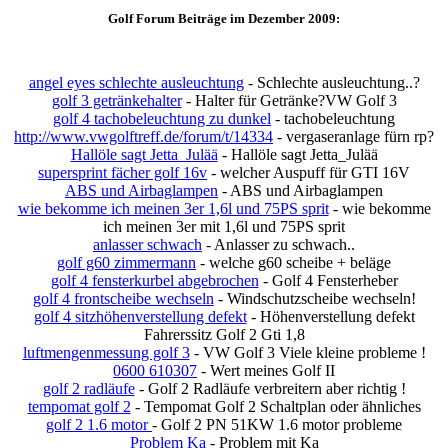
Golf Forum Beiträge im Dezember 2009:
angel eyes schlechte ausleuchtung
- Schlechte ausleuchtung..?
golf 3 getränkehalter
- Halter für Getränke?VW Golf 3
golf 4 tachobeleuchtung zu dunkel
- tachobeleuchtung
http://www.vwgolftreff.de/forum/t/14334
- vergaseranlage fürn rp?
Hallöle sagt Jetta_Julää
- Hallöle sagt Jetta_Julää
supersprint fächer golf 16v
- welcher Auspuff für GTI 16V
ABS und Airbaglampen
- ABS und Airbaglampen
wie bekomme ich meinen 3er 1,6l und 75PS sprit
- wie bekomme
ich meinen 3er mit 1,6l und 75PS sprit
anlasser schwach
- Anlasser zu schwach..
golf g60 zimmermann
- welche g60 scheibe + beläge
golf 4 fensterkurbel abgebrochen
- Golf 4 Fensterheber
golf 4 frontscheibe wechseln
- Windschutzscheibe wechseln!
golf 4 sitzhöhenverstellung defekt
- Höhenverstellung defekt
Fahrerssitz Golf 2 Gti 1,8
luftmengenmessung golf 3
- VW Golf 3 Viele kleine probleme !
0600 610307
- Wert meines Golf II
golf 2 radläufe
- Golf 2 Radläufe verbreitern aber richtig !
tempomat golf 2
- Tempomat Golf 2 Schaltplan oder ähnliches
golf 2 1.6 motor
- Golf 2 PN 51KW 1.6 motor probleme
Problem Ka
- Problem mit Ka