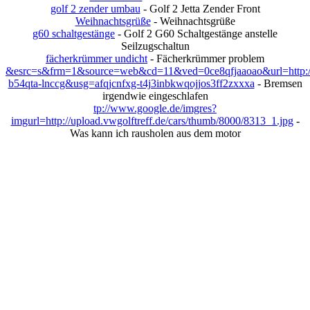
golf 2 zender umbau
- Golf 2 Jetta Zender Front
Weihnachtsgrüße
- Weihnachtsgrüße
g60 schaltgestänge
- Golf 2 G60 Schaltgestänge anstelle
Seilzugschaltun
fächerkrümmer undicht
- Fächerkrümmer problem
&esrc=s&frm=1&source=web&cd=11&ved=0ce8qfjaaoao&url=http://
b54qta-lnccg&usg=afqjcnfxg-t4j3inbkwqojjos3ff2zxxxa
- Bremsen
irgendwie eingeschlafen
tp://www.google.de/imgres?
imgurl=http://upload.vwgolftreff.de/cars/thumb/8000/8313_1.jpg
-
Was kann ich rausholen aus dem motor