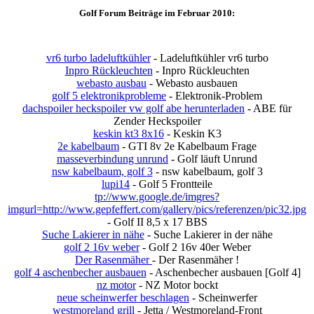
Golf Forum Beiträge im Februar 2010:
vr6 turbo ladeluftkühler
- Ladeluftkühler vr6 turbo
Inpro Rückleuchten
- Inpro Rückleuchten
webasto ausbau
- Webasto ausbauen
golf 5 elektronikprobleme
- Elektronik-Problem
dachspoiler heckspoiler vw golf abe herunterladen
- ABE für
Zender Heckspoiler
keskin kt3 8x16
- Keskin K3
2e kabelbaum
- GTI 8v 2e Kabelbaum Frage
masseverbindung unrund
- Golf läuft Unrund
nsw kabelbaum, golf 3
- nsw kabelbaum, golf 3
lupi14
- Golf 5 Frontteile
tp://www.google.de/imgres?
imgurl=http://www.gepfeffert.com/gallery/pics/referenzen/pic32.jpg
- Golf II 8,5 x 17 BBS
Suche Lakierer in nähe
- Suche Lakierer in der nähe
golf 2 16v weber
- Golf 2 16v 40er Weber
Der Rasenmäher
- Der Rasenmäher !
golf 4 aschenbecher ausbauen
- Aschenbecher ausbauen [Golf 4]
nz motor
- NZ Motor bockt
neue scheinwerfer beschlagen
- Scheinwerfer
westmoreland grill
- Jetta / Westmoreland-Front