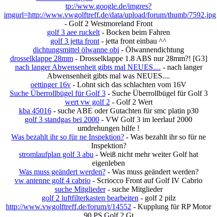
tp://www.google.de/imgres?
imgurl=http://www.vwgolftreff.de/data/upload/forum/thumb/7592.jpg
- Golf 2 Westmoreland Front
golf 3 aee ruckelt
- Bocken beim Fahren
golf 3 jetta front
- jetta front einbau ^^
dichtungsmittel ölwanne obi
- Ölwannendichtung
drosselklappe 28mm
- Drosselklappe 1.8 ABS nur 28mm?! [G3]
nach langer Abwensenheit gibts mal NEUES....
- nach langer
Abwensenheit gibts mal was NEUES....
oettinger 16v
- Lohnt sich das schlachten vom 16V
Suche Überrollbügel für Golf 3
- Suche Überrollbügel für Golf 3
wert vw golf 2
- Golf 2 Wert
kba 45016
- suche ABE oder Gutachten für smc platin p30
golf 3 standgas bei 2000
- VW Golf 3 im leerlauf 2000
umdrehungen hilfe !
Was bezahlt ihr so für ne Inspektion?
- Was bezahlt ihr so für ne
Inspektion?
stromlaufplan golf 3 abu
- Weiß nicht mehr weiter Golf hat
eigenleben
Was muss geändert werden?
- Was muss geändert werden?
vw antenne golf 4 cabrio
- Scriocco Front auf Golf IV Cabrio
suche Mitglieder
- suche Mitglieder
golf 2 luftfilterkasten bearbeiten
- golf 2 pilz
http://www.vwgolftreff.de/forum/t/14552
- Kupplung für RP Motor
90 PS Golf 2 Gt