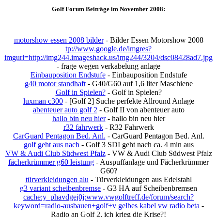
Golf Forum Beiträge im November 2008:
motorshow essen 2008 bilder
- Bilder Essen Motorshow 2008
tp://www.google.de/imgres?
imgurl=http://img244.imageshack.us/img244/3204/dsc08428ad7.jpg
- frage wegen verkabelung anlage
Einbauposition Endstufe
- Einbauposition Endstufe
g40 motor standhaft
- G40/G60 auf 1,6 liter Maschiene
Golf in Spielen?
- Golf in Spielen?
luxman c300
- [Golf 2] Suche perfekte Allround Anlage
abenteuer auto golf 2
- Golf II von abenteuer auto
hallo bin neu hier
- hallo bin neu hier
r32 fahrwerk
- R32 Fahrwerk
CarGuard Pentagon Bed. Anl.
- CarGuard Pentagon Bed. Anl.
golf geht aus nach
- Golf 3 SDI geht nach ca. 4 min aus
VW & Audi Club Südwest Pfalz
- VW & Audi Club Südwest Pfalz
fächerkrümmer g60 leistung
- Auspuffanlage und Fächerkrümmer
G60?
türverkleidungen alu
- Türverkleidungen aus Edelstahl
g3 variant scheibenbremse
- G3 HA auf Scheibenbremsen
cache:y_phavdgej0j:www.vwgolftreff.de/forum/search?
keyword=radio-ausbauen+golf+v gelbes kabel vw radio beta
-
Radio an Golf 2, ich krieg die Krise?!