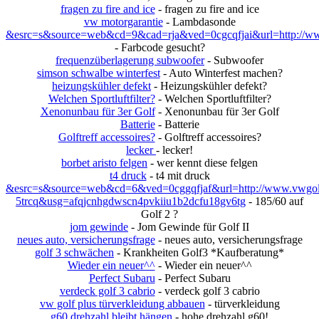
fragen zu fire and ice
- fragen zu fire and ice
vw motorgarantie
- Lambdasonde
&esrc=s&source=web&cd=9&cad=rja&ved=0cgcqfjai&url=http://www
- Farbcode gesucht?
frequenzüberlagerung subwoofer
- Subwoofer
simson schwalbe winterfest
- Auto Winterfest machen?
heizungskühler defekt
- Heizungskühler defekt?
Welchen Sportluftfilter?
- Welchen Sportluftfilter?
Xenonunbau für 3er Golf
- Xenonunbau für 3er Golf
Batterie
- Batterie
Golftreff accessoires?
- Golftreff accessoires?
lecker
- lecker!
borbet aristo felgen
- wer kennt diese felgen
t4 druck
- t4 mit druck
&esrc=s&source=web&cd=6&ved=0cggqfjaf&url=http://www.vwgolf
5trcq&usg=afqjcnhgdwscn4pvkiiu1b2dcfu18gv6tg
- 185/60 auf
Golf 2 ?
jom gewinde
- Jom Gewinde für Golf II
neues auto, versicherungsfrage
- neues auto, versicherungsfrage
golf 3 schwächen
- Krankheiten Golf3 *Kaufberatung*
Wieder ein neuer^^
- Wieder ein neuer^^
Perfect Subaru
- Perfect Subaru
verdeck golf 3 cabrio
- verdeck golf 3 cabrio
vw golf plus türverkleidung abbauen
- türverkleidung
g60 drehzahl bleibt hängen
- hohe drehzahl g60!