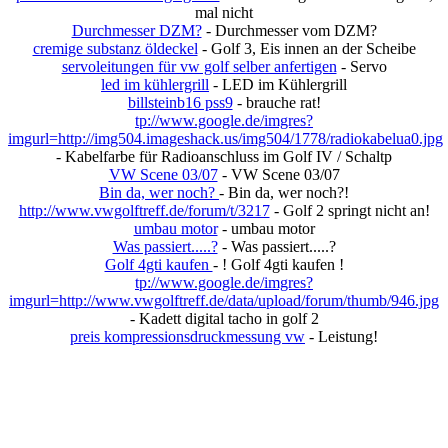
mal nicht
Durchmesser DZM?
- Durchmesser vom DZM?
cremige substanz öldeckel
- Golf 3, Eis innen an der Scheibe
servoleitungen für vw golf selber anfertigen
- Servo
led im kühlergrill
- LED im Kühlergrill
billsteinb16 pss9
- brauche rat!
tp://www.google.de/imgres?
imgurl=http://img504.imageshack.us/img504/1778/radiokabelua0.jpg
- Kabelfarbe für Radioanschluss im Golf IV / Schaltp
VW Scene 03/07
- VW Scene 03/07
Bin da, wer noch?
- Bin da, wer noch?!
http://www.vwgolftreff.de/forum/t/3217
- Golf 2 springt nicht an!
umbau motor
- umbau motor
Was passiert.....?
- Was passiert.....?
Golf 4gti kaufen
- ! Golf 4gti kaufen !
tp://www.google.de/imgres?
imgurl=http://www.vwgolftreff.de/data/upload/forum/thumb/946.jpg
- Kadett digital tacho in golf 2
preis kompressionsdruckmessung vw
- Leistung!