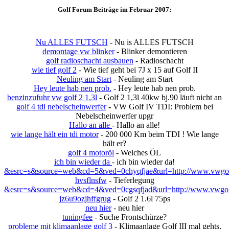
Golf Forum Beiträge im Februar 2007:
Nu ALLES FUTSCH
- Nu is ALLES FUTSCH
demontage vw blinker
- Blinker demontieren
golf radioschacht ausbauen
- Radioschacht
wie tief golf 2
- Wie tief geht bei 7J x 15 auf Golf II
Neuling am Start
- Neuling am Start
Hey leute hab nen prob.
- Hey leute hab nen prob.
benzinzufuhr vw golf 2 1,3l
- Golf 2 1,3l 40kw bj.90 läuft nicht an
golf 4 tdi nebelscheinwerfer
- VW Golf IV TDI: Problem bei
Nebelscheinwerfer upgr
Hallo an alle
- Hallo an alle!
wie lange hält ein tdi motor
- 200 000 Km beim TDI ! Wie lange
hält er?
golf 4 motoröl
- Welches ÖL
ich bin wieder da
- ich bin wieder da!
&esrc=s&source=web&cd=5&ved=0chyqfjae&url=http://www.vwgolft
hvsflnsfw
- Tieferlegung
&esrc=s&source=web&cd=4&ved=0cgsqfjad&url=http://www.vwgolf
jz6u9ozjhffgrug
- Golf 2 1.6l 75ps
neu hier
- neu hier
tuningfee
- Suche Frontschürze?
probleme mit klimaanlage golf 3
- Klimaanlage Golf III mal gehts,