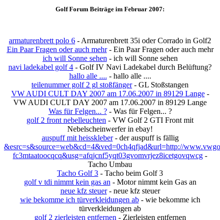
Golf Forum Beiträge im Februar 2007:
armaturenbrett polo 6
- Armaturenbrett 35i oder Corrado in Golf2
Ein Paar Fragen oder auch mehr
- Ein Paar Fragen oder auch mehr
ich will Sonne sehen
- ich will Sonne sehen
navi ladekabel golf 4
- Golf IV Navi Ladekabel durch Belüftung?
hallo alle ....
- hallo alle ....
teilenummer golf 2 gl stoßfänger
- GL Stoßstangen
VW AUDI CULT DAY 2007 am 17.06.2007 in 89129 Lange
-
VW AUDI CULT DAY 2007 am 17.06.2007 in 89129 Lange
Was für Felgen... ?
- Was für Felgen... ?
golf 2 front nebelleuchten
- VW Golf 2 GTI Front mit
Nebelscheinwerfer in ebay!
auspuff mit heisskleber
- der auspuff is fällig
&esrc=s&source=web&cd=4&ved=0ch4qfjad&url=http://www.vwgolft
fc3mtaatoocqcq&usg=afqjcnf5yqt03gvomvrjez8icetgovqwcg
-
Tacho Umbau
Tacho Golf 3
- Tacho beim Golf 3
golf v tdi nimmt kein gas an
- Motor nimmt kein Gas an
neue kfz steuer
- neue kfz steuer
wie bekomme ich türverkleidungen ab
- wie bekomme ich
türverkleidungen ab
golf 2 zierleisten entfernen
- Zierleisten entfernen