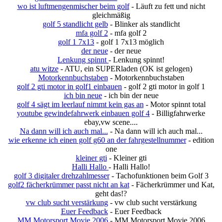
wo ist luftmengenmischer beim golf
- Läuft zu fett und nicht
gleichmäßig
golf 5 standlicht gelb
- Blinker als standlicht
mfa golf 2
- mfa golf 2
golf 1 7x13
- golf 1 7x13 möglich
der neue
- der neue
Lenkung spinnt
- Lenkung spinnt!
atu witze
- ATU, ein SUPERladen (OK ist gelogen)
Motorkennbuchstaben
- Motorkennbuchstaben
golf 2 gti motor in golf1 einbauen
- golf 2 gti motor in golf 1
ich bin neue
- ich bin der neue
golf 4 sägt im leerlauf nimmt kein gas an
- Motor spinnt total
youtube gewindefahrwerk einbauen golf 4
- Billigfahrwerke
ebay,vw scene....
Na dann will ich auch mal...
- Na dann will ich auch mal...
wie erkenne ich einen golf g60 an der fahrgestellnummer
- edition
one
kleiner gti
- Kleiner gti
Halli Hallo
- Halli Hallo!
golf 3 digitaler drehzahlmesser
- Tachofunktionen beim Golf 3
golf2 fächerkrümmer passt nicht an kat
- Fächerkrümmer und Kat,
geht das!?
vw club sucht verstärkung
- vw club sucht verstärkung
Euer Feedback
- Euer Feedback
MM Motorsport Movie 2006
- MM Motorsport Movie 2006