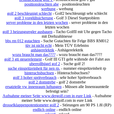
positionsleuchten abe
- positionsleuchten
werbung
- werbung
golf 2 beschleunigt schlecht
- Golf2 beschleunigt sehr schlecht
golf 3 vorglühsicherung
- Golf 3 Diesel Startproblem
server probleme in den letzten wochen
- server probleme in den
letzten wochen
golf 3 heizungsregler ausbauen
- Tacho GolfII mit Uhr gegen Tacho
mit Drehzahlmesse
bbs rm 012 gutachten
- Suche Gutachten für Felge BBS RM012
tüv ist nicht echt
- Mein TÜV Erlebniss
anhägerelektik
- Anhägerelektrik
wozu braucht man das????
- wozu braucht man das????
golf 3 gti steuerelement
- Golf III GTI geht währnde der Fahrt aus
uberrollbügel gof 2
- Suche golf 2!
suche einspritzeinheit für nen rp.
- nummer einspritzeinheit rp
hinterachsbuchsen
- Hinterachsbuchsen?
golf 3 hoher spritverbrauch
- sehr hoher Spritverbrauch
golf 2 domstrebe
- golf 2 domstrebe
ersatzteile vw innenraum luftungen
- Müssen alle Innenraumteile
befestigt sein?
Aufnahme meiner Seite www.dergolf.com in eure Link
- Aufnahme
meiner Seite www.dergolf.com in eure Link
drosselklappenpotentiometer golf 2
- Störungen am 90 PS 1.8l (RP)
endlich online
- endlich online