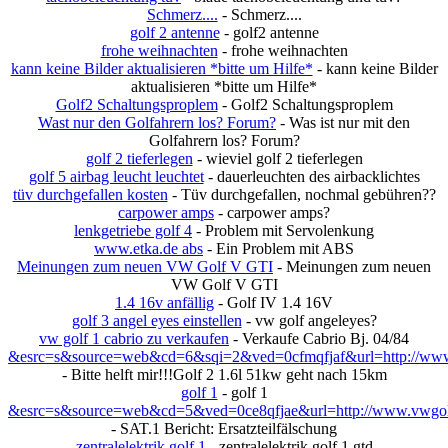
Schmerz....
- Schmerz....
golf 2 antenne
- golf2 antenne
frohe weihnachten
- frohe weihnachten
kann keine Bilder aktualisieren *bitte um Hilfe*
- kann keine Bilder
aktualisieren *bitte um Hilfe*
Golf2 Schaltungsproplem
- Golf2 Schaltungsproplem
Wast nur den Golfahrern los? Forum?
- Was ist nur mit den
Golfahrern los? Forum?
golf 2 tieferlegen
- wieviel golf 2 tieferlegen
golf 5 airbag leucht leuchtet
- dauerleuchten des airbacklichtes
tüv durchgefallen kosten
- Tüv durchgefallen, nochmal gebühren??
carpower amps
- carpower amps?
lenkgetriebe golf 4
- Problem mit Servolenkung
www.etka.de abs
- Ein Problem mit ABS
Meinungen zum neuen VW Golf V GTI
- Meinungen zum neuen
VW Golf V GTI
1.4 16v anfällig
- Golf IV 1.4 16V
golf 3 angel eyes einstellen
- vw golf angeleyes?
vw golf 1 cabrio zu verkaufen
- Verkaufe Cabrio Bj. 04/84
&esrc=s&source=web&cd=6&sqi=2&ved=0cfmqfjaf&url=http://www.v
- Bitte helft mir!!!Golf 2 1.6l 51kw geht nach 15km
golf 1
- golf 1
&esrc=s&source=web&cd=5&ved=0ce8qfjae&url=http://www.vwgol
- SAT.1 Bericht: Ersatzteilfälschung
zentralelektrik golf 1
- zentralelektrik golf 1 gtd