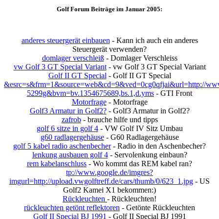
Golf Forum Beiträge im Januar 2005:
anderes steuergerät einbauen
- Kann ich auch ein anderes
Steuergerät verwenden?
domlager verschleiß
- Domlager Verschleiss
vw Golf 3 GT Special Variant
- vw Golf 3 GT Special Variant
Golf II GT Special
- Golf II GT Special
&esrc=s&frm=1&source=web&cd=9&ved=0cg0qfjai&url=http://www.
5299g&bvm=bv.1354675689,bs.1,d.yms
- GTI Front
Motorfrage
- Motorfrage
Golf3 Armatur in Golf2?
- Golf3 Armatur in Golf2?
zafrob
- brauche hilfe und tipps
golf 6 sitze in golf 4
- VW Golf IV Sitz Umbau
g60 radlagergehäuse
- G60 Radlagergehäuse
golf 5 kabel radio aschenbecher
- Radio in den Aschenbecher?
lenkung ausbauen golf 4
- Servolenkung einbaun?
rem kabelanschluss
- Wo kommt das REM kabel ran?
tp://www.google.de/imgres?
imgurl=http://upload.vwgolftreff.de/cars/thumb/0/623_1.jpg
- US
Golf2 Kamei X1 bekommen:)
Rückleuchten
- Rückleuchten!
rückleuchten getönt reflektoren
- Getönte Rückleuchten
Golf II Special BJ 1991
- Golf II Special BJ 1991