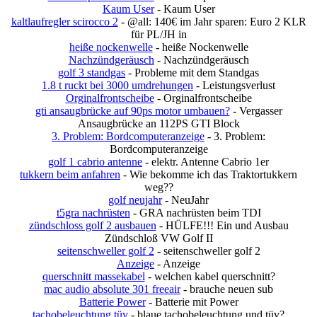
Kaum User
- Kaum User
kaltlaufregler scirocco 2
- @all: 140€ im Jahr sparen: Euro 2 KLR
für PL/JH in
heiße nockenwelle
- heiße Nockenwelle
Nachzündgeräusch
- Nachzündgeräusch
golf 3 standgas
- Probleme mit dem Standgas
1.8 t ruckt bei 3000 umdrehungen
- Leistungsverlust
Orginalfrontscheibe
- Orginalfrontscheibe
gti ansaugbrücke auf 90ps motor umbauen?
- Vergasser
Ansaugbrücke an 112PS GTI Block
3. Problem: Bordcomputeranzeige
- 3. Problem:
Bordcomputeranzeige
golf 1 cabrio antenne
- elektr. Antenne Cabrio 1er
tukkern beim anfahren
- Wie bekomme ich das Traktortukkern
weg??
golf neujahr
- NeuJahr
t5gra nachrüsten
- GRA nachrüsten beim TDI
zündschloss golf 2 ausbauen
- HÜLFE!!! Ein und Ausbau
Zündschloß VW Golf II
seitenschweller golf 2
- seitenschweller golf 2
Anzeige
- Anzeige
querschnitt massekabel
- welchen kabel querschnitt?
mac audio absolute 301 freeair
- brauche neuen sub
Batterie Power
- Batterie mit Power
tachobeleuchtung tüv
- blaue tachobeleuchtung und tüv?