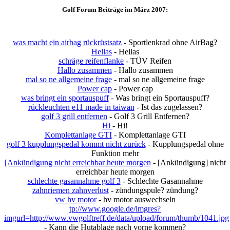
Golf Forum Beiträge im März 2007:
was macht ein airbag rückrüstsatz
- Sportlenkrad ohne AirBag?
Hellas
- Hellas
schräge reifenflanke
- TÜV Reifen
Hallo zusammen
- Hallo zusammen
mal so ne allgemeine frage
- mal so ne allgemeine frage
Power cap
- Power cap
was bringt ein sportauspuff
- Was bringt ein Sportauspuff?
rückleuchten e11 made in taiwan
- Ist das zugelassen?
golf 3 grill entfernen
- Golf 3 Grill Entfernen?
Hi
- Hi!
Komplettanlage GTI
- Komplettanlage GTI
golf 3 kupplungspedal kommt nicht zurück
- Kupplungspedal ohne
Funktion mehr
[Ankündigung nicht erreichbar heute morgen
- [Ankündigung] nicht
erreichbar heute morgen
schlechte gasannahme golf 3
- Schlechte Gasannahme
zahnriemen zahnverlust
- zündungspule? zündung?
vw hv motor
- hv motor auswechseln
tp://www.google.de/imgres?
imgurl=http://www.vwgolftreff.de/data/upload/forum/thumb/1041.jpg
- Kann die Hutablage nach vorne kommen?