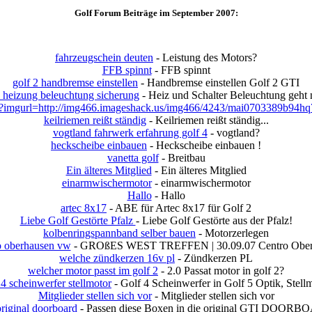
Golf Forum Beiträge im September 2007:
fahrzeugschein deuten
- Leistung des Motors?
FFB spinnt
- FFB spinnt
golf 2 handbremse einstellen
- Handbremse einstellen Golf 2 GTI
4 heizung beleuchtung sicherung
- Heiz und Schalter Beleuchtung geht n
s?imgurl=http://img466.imageshack.us/img466/4243/mai0703389b94hq7
keilriemen reißt ständig
- Keilriemen reißt ständig...
vogtland fahrwerk erfahrung golf 4
- vogtland?
heckscheibe einbauen
- Heckscheibe einbauen !
vanetta golf
- Breitbau
Ein älteres Mitglied
- Ein älteres Mitglied
einarmwischermotor
- einarmwischermotor
Hallo
- Hallo
artec 8x17
- ABE für Artec 8x17 für Golf 2
Liebe Golf Gestörte Pfalz
- Liebe Golf Gestörte aus der Pfalz!
kolbenringspannband selber bauen
- Motorzerlegen
o oberhausen vw
- GROßES WEST TREFFEN | 30.09.07 Centro Ober
welche zündkerzen 16v pl
- Zündkerzen PL
welcher motor passt im golf 2
- 2.0 Passat motor in golf 2?
 4 scheinwerfer stellmotor
- Golf 4 Scheinwerfer in Golf 5 Optik, Stell
Mitglieder stellen sich vor
- Mitglieder stellen sich vor
original doorboard
- Passen diese Boxen in die original GTI DOOR