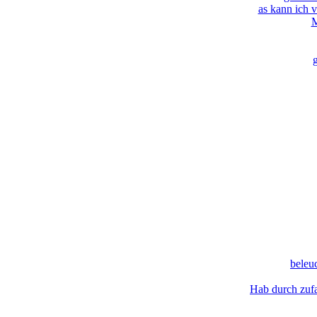
as kann ich 
M
g
beleu
Hab durch zufa