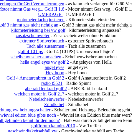
verlangen für G60 Verbreiterrungen
- as kann ich verlangen für G60 Ver
otor nimmt Gas weg... Golf II 1,6
- Motor nimmt Gas weg... Golf II 1
UMFRAGE
- ! UMFRAGE !
motometer tacho justieren
- Kilometerstabd einstellen
olf 3 nimmt gas nicht richtig an
- Golf 3 nimmt gas nicht mehr richtig 
kilometerleistung bei vw golf
- kilometerleistung anpassen?
zusatzscheinwefer
- Zusatzscheinwefer ohne Funktion
extremer Spritverbrauch
- extremer Spritverbrauch
Tach alle zusammen
- Tach alle zusammen
golf 4 101 ps
- Golf 4 (101PS) Umbauvorschläge!?
scheibenwischer anmachen
- Scheibenwischer anmachen....
hella angel eyes vw golf 2
- Angeleyes von Hella
angel eyes
- angel eyes
Hey hooo
- Hey hooo
Golf 4 Amaturenbrett in Golf 2
- Golf 4 Amaturenbrett in Golf 2
radio t5521
- Radio Spinnt
abe raid lenkrad golf 2
- ABE Raid Lenkrad
welchen motor in Golf 2..?
- welchen motor in Golf 2..?
Nebelscheinwerfer
- Nebelscheinwerfer
Zündkabel
- Zündkabel
chtung vw heizungsschalter
- Schalter und Heizungs Beleuchtung geht n
wieviel editon blue gibts noch
- Wieviel ist ein Edition blue mehr wert?
ll gefunden kennt ihr den noch?
- Hab was durch zufall gefunden kenn
golfforum kaunitz 2010
- Vw Treffen
geschwindigkeitsabfall vw
- Geschwindigkeitsabfall am Tacho