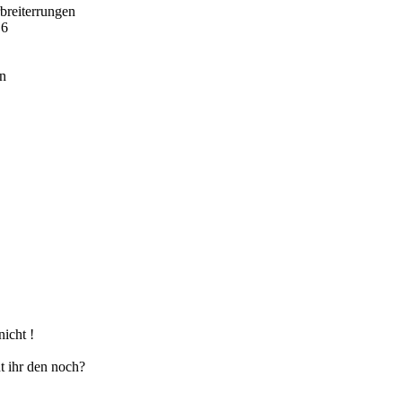
breiterrungen
,6
an
icht !
t ihr den noch?