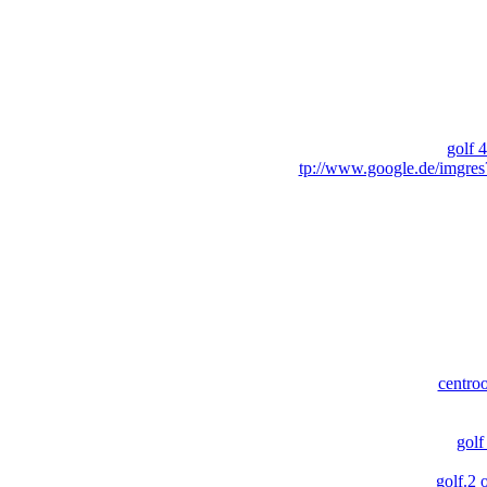
golf 
tp://www.google.de/imgre
centro
golf
golf.2 