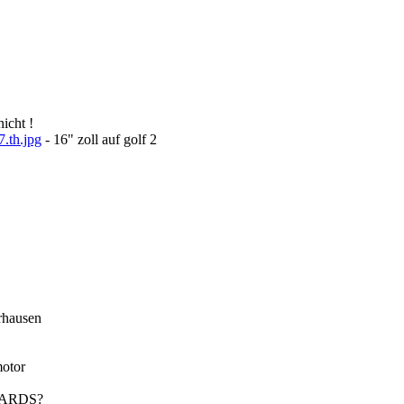
icht !
.th.jpg
- 16" zoll auf golf 2
hausen
motor
BOARDS?