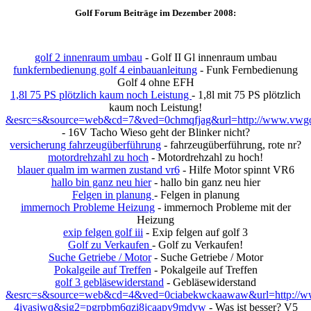
Golf Forum Beiträge im Dezember 2008:
golf 2 innenraum umbau
- Golf II Gl innenraum umbau
funkfernbedienung golf 4 einbauanleitung
- Funk Fernbedienung
Golf 4 ohne EFH
1,8l 75 PS plötzlich kaum noch Leistung
- 1,8l mit 75 PS plötzlich
kaum noch Leistung!
&esrc=s&source=web&cd=7&ved=0chmqfjag&url=http://www.vwgolf
- 16V Tacho Wieso geht der Blinker nicht?
versicherung fahrzeugüberführung
- fahrzeugüberführung, rote nr?
motordrehzahl zu hoch
- Motordrehzahl zu hoch!
blauer qualm im warmen zustand vr6
- Hilfe Motor spinnt VR6
hallo bin ganz neu hier
- hallo bin ganz neu hier
Felgen in planung
- Felgen in planung
immernoch Probleme Heizung
- immernoch Probleme mit der
Heizung
exip felgen golf iii
- Exip felgen auf golf 3
Golf zu Verkaufen
- Golf zu Verkaufen!
Suche Getriebe / Motor
- Suche Getriebe / Motor
Pokalgeile auf Treffen
- Pokalgeile auf Treffen
golf 3 gebläsewiderstand
- Gebläsewiderstand
&esrc=s&source=web&cd=4&ved=0ciabekwckaawaw&url=http://www
4iyasjwq&sig2=pgrpbm6qzi8jcaapy9mdvw
- Was ist besser? V5