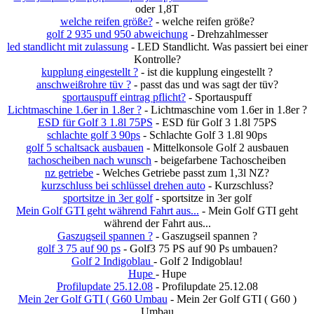
oder 1,8T
welche reifen größe?
- welche reifen größe?
golf 2 935 und 950 abweichung
- Drehzahlmesser
led standlicht mit zulassung
- LED Standlicht. Was passiert bei einer
Kontrolle?
kupplung eingestellt ?
- ist die kupplung eingestellt ?
anschweißrohre tüv ?
- passt das und was sagt der tüv?
sportauspuff eintrag pflicht?
- Sportauspuff
Lichtmaschine 1.6er in 1.8er ?
- Lichtmaschine vom 1.6er in 1.8er ?
ESD für Golf 3 1.8l 75PS
- ESD für Golf 3 1.8l 75PS
schlachte golf 3 90ps
- Schlachte Golf 3 1.8l 90ps
golf 5 schaltsack ausbauen
- Mittelkonsole Golf 2 ausbauen
tachoscheiben nach wunsch
- beigefarbene Tachoscheiben
nz getriebe
- Welches Getriebe passt zum 1,3l NZ?
kurzschluss bei schlüssel drehen auto
- Kurzschluss?
sportsitze in 3er golf
- sportsitze in 3er golf
Mein Golf GTI geht während Fahrt aus...
- Mein Golf GTI geht
während der Fahrt aus...
Gaszugseil spannen ?
- Gaszugseil spannen ?
golf 3 75 auf 90 ps
- Golf3 75 PS auf 90 Ps umbauen?
Golf 2 Indigoblau
- Golf 2 Indigoblau!
Hupe
- Hupe
Profilupdate 25.12.08
- Profilupdate 25.12.08
Mein 2er Golf GTI ( G60 Umbau
- Mein 2er Golf GTI ( G60 )
Umbau