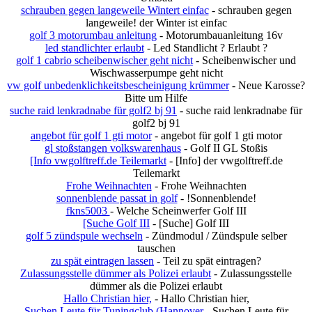
schrauben gegen langeweile Wintert einfac
- schrauben gegen
langeweile! der Winter ist einfac
golf 3 motorumbau anleitung
- Motorumbauanleitung 16v
led standlichter erlaubt
- Led Standlicht ? Erlaubt ?
golf 1 cabrio scheibenwischer geht nicht
- Scheibenwischer und
Wischwasserpumpe geht nicht
vw golf unbedenklichkeitsbescheinigung krümmer
- Neue Karosse?
Bitte um Hilfe
suche raid lenkradnabe für golf2 bj 91
- suche raid lenkradnabe für
golf2 bj 91
angebot für golf 1 gti motor
- angebot für golf 1 gti motor
gl stoßstangen volkswarenhaus
- Golf II GL Stoßis
[Info vwgolftreff.de Teilemarkt
- [Info] der vwgolftreff.de
Teilemarkt
Frohe Weihnachten
- Frohe Weihnachten
sonnenblende passat in golf
- !Sonnenblende!
fkns5003
- Welche Scheinwerfer Golf III
[Suche Golf III
- [Suche] Golf III
golf 5 zündspule wechseln
- Zündmodul / Zündspule selber
tauschen
zu spät eintragen lassen
- Teil zu spät eintragen?
Zulassungsstelle dümmer als Polizei erlaubt
- Zulassungsstelle
dümmer als die Polizei erlaubt
Hallo Christian hier,
- Hallo Christian hier,
Suchen Leute für Tuningclub (Hannover
- Suchen Leute für