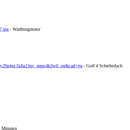
7.jpg
- Wartburgmotor
cney29p4gc1k8a23qv_mmc4h3w0_ug&cad=rja
- Golf 4 Schiebedach
0 Minuten