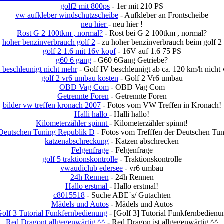
golf2 mit 800ps
- 1er mit 210 PS
vw aufkleber windschutzscheibe
- Aufkleber an Frontscheibe
neu hier
- neu hier !
Rost G 2 100tkm , normal?
- Rost bei G 2 100tkm , normal?
hoher benzinverbrauch golf 2
- zu hoher benzinverbrauch beim golf 2
golf 2 1.6 mit 16v kopf
- 16V auf 1.6 75 PS
g60 6 gang
- G60 6Gang Getriebe?
4 beschleunigt nicht mehr
- Golf IV beschleunigt ab ca. 120 km/h nicht 
golf 2 vr6 umbau kosten
- Golf 2 Vr6 umbau
OBD Vag Com
- OBD Vag Com
Getrennte Foren
- Getrennte Foren
bilder vw treffen kronach 2007
- Fotos vom VW Treffen in Kronach!
Halli hallo
- Halli hallo!
Kilometerzähler spinnt
- Kilometerzähler spinnt!
 Deutschen Tuning Republik D
- Fotos vom Trefffen der Deutschen Tu
katzenabschreckung
- Katzen abschrecken
Felgenfrage
- Felgenfrage
golf 5 traktionskontrolle
- Traktionskontrolle
vwaudiclub edersee
- vr6 umbau
24h Rennen
- 24h Rennen
Hallo erstmal
- Hallo erstmal!
c8015518
- Suche ABE´s/ Gutachten
Mädels und Autos
- Mädels und Autos
Golf 3 Tutorial Funkfernbedienung
- [Golf 3] Tutorial Funkfernbedienu
Red Dragont allgegenwärtig ^^
- Red Dragon ist allgegenwärtig ^^