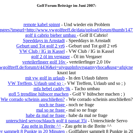
Golf Forum Beiträge im Juni 2007:
remote kabel spinnt
- Und wieder ein Problem
mgres?imgurl=http://www.vwgolftreff.de/data/upload/forum/thumb/147
golf ii cabrio bieber umbau
- Golf II Cabrio!
Speeddays in Arnstadt
- Speeddays in Arnstadt
Geburt und Tot golf 2 vr6
- Geburt und Tot golf 2 vr6
VW Club / IG in Kassel
- VW Club / IG in Kassel
golf 2 öl im vergaser
- Öl im Vergaser
verteilerfinger golf 16v
- verteilerfinger 2,0 16v
golftreff.de/forum/t/4436&ei=ujyquplnfovrsgamyyhoca&usg=afqj
knaxt laut
mit vw golf in urlaub
- In den Urlaub fahren
VW Treffem, Urlaub und so ;
- VW Treffem, Urlaub und so ; )
mfa hebel caddy 9k
- Tacho umbau
gofl 5 trendline hübscer machen
- Golf V hübscher machen ; )
Wie corrado scheinis anschließen?
- Wie corrado scheinis anschließen?
noch ne frage
- noch ne frage
mal so ne frage
- mal so ne frage
habe da mal ne frage
- habe da mal ne frage
unterschied servoschlauch golf ii passat 35i
- Unterschiede Servo
Zau geht in Breite ^^
- Zau geht in die Breite ^^
er sammelt 8 Punkte in 20 Minuten
- Golffahrer sammelt 8 Punkte in 2