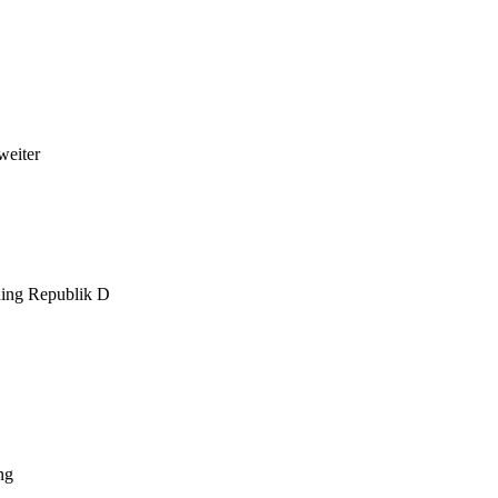
weiter
ning Republik D
ng