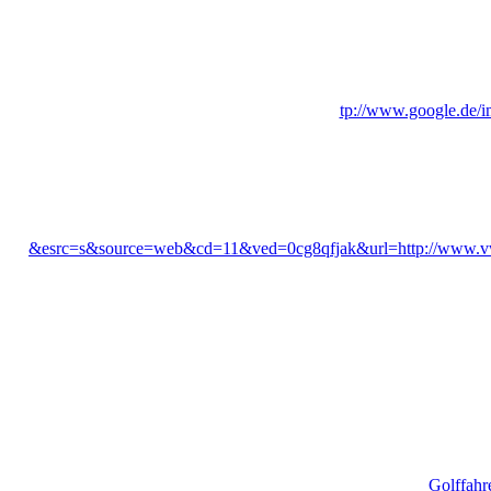
tp://www.google.de/i
&esrc=s&source=web&cd=11&ved=0cg8qfjak&url=http://www.vw
Golffahr