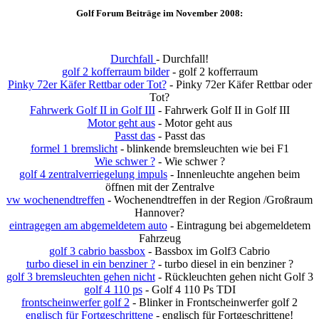
Golf Forum Beiträge im November 2008:
Durchfall
- Durchfall!
golf 2 kofferraum bilder
- golf 2 kofferraum
Pinky 72er Käfer Rettbar oder Tot?
- Pinky 72er Käfer Rettbar oder
Tot?
Fahrwerk Golf II in Golf III
- Fahrwerk Golf II in Golf III
Motor geht aus
- Motor geht aus
Passt das
- Passt das
formel 1 bremslicht
- blinkende bremsleuchten wie bei F1
Wie schwer ?
- Wie schwer ?
golf 4 zentralverriegelung impuls
- Innenleuchte angehen beim
öffnen mit der Zentralve
vw wochenendtreffen
- Wochenendtreffen in der Region /Großraum
Hannover?
eintragegen am abgemeldetem auto
- Eintragung bei abgemeldetem
Fahrzeug
golf 3 cabrio bassbox
- Bassbox im Golf3 Cabrio
turbo diesel in ein benziner ?
- turbo diesel in ein benziner ?
golf 3 bremsleuchten gehen nicht
- Rückleuchten gehen nicht Golf 3
golf 4 110 ps
- Golf 4 110 Ps TDI
frontscheinwerfer golf 2
- Blinker in Frontscheinwerfer golf 2
englisch für Fortgeschrittene
- englisch für Fortgeschrittene!