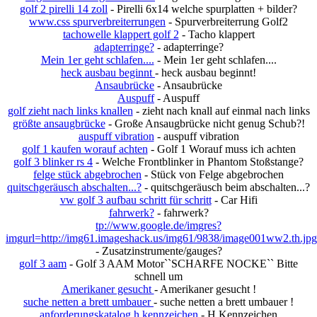
golf 2 pirelli 14 zoll
- Pirelli 6x14 welche spurplatten + bilder?
www.css spurverbreiterrungen
- Spurverbreiterrung Golf2
tachowelle klappert golf 2
- Tacho klappert
adapterringe?
- adapterringe?
Mein 1er geht schlafen....
- Mein 1er geht schlafen....
heck ausbau beginnt
- heck ausbau beginnt!
Ansaubrücke
- Ansaubrücke
Auspuff
- Auspuff
golf zieht nach links knallen
- zieht nach knall auf einmal nach links
größte ansaugbrücke
- Große Ansaugbrücke nicht genug Schub?!
auspuff vibration
- auspuff vibration
golf 1 kaufen worauf achten
- Golf 1 Worauf muss ich achten
golf 3 blinker rs 4
- Welche Frontblinker in Phantom Stoßstange?
felge stück abgebrochen
- Stück von Felge abgebrochen
quitschgeräusch abschalten...?
- quitschgeräusch beim abschalten...?
vw golf 3 aufbau schritt für schritt
- Car Hifi
fahrwerk?
- fahrwerk?
tp://www.google.de/imgres?
imgurl=http://img61.imageshack.us/img61/9838/image001ww2.th.jpg
- Zusatzinstrumente/gauges?
golf 3 aam
- Golf 3 AAM Motor``SCHARFE NOCKE`` Bitte
schnell um
Amerikaner gesucht
- Amerikaner gesucht !
suche netten a brett umbauer
- suche netten a brett umbauer !
anforderungskatalog h kennzeichen
- H Kennzeichen