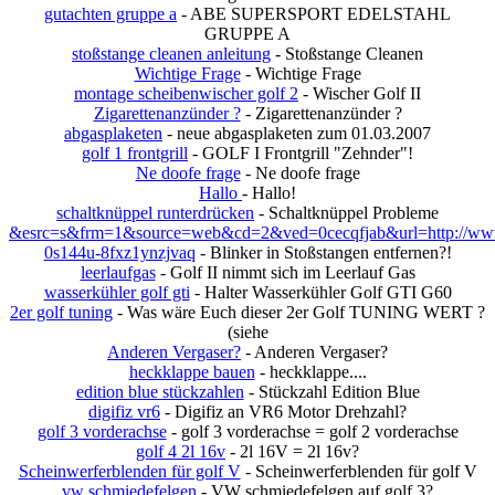
gutachten gruppe a
- ABE SUPERSPORT EDELSTAHL
GRUPPE A
stoßstange cleanen anleitung
- Stoßstange Cleanen
Wichtige Frage
- Wichtige Frage
montage scheibenwischer golf 2
- Wischer Golf II
Zigarettenanzünder ?
- Zigarettenanzünder ?
abgasplaketen
- neue abgasplaketen zum 01.03.2007
golf 1 frontgrill
- GOLF I Frontgrill "Zehnder"!
Ne doofe frage
- Ne doofe frage
Hallo
- Hallo!
schaltknüppel runterdrücken
- Schaltknüppel Probleme
&esrc=s&frm=1&source=web&cd=2&ved=0cecqfjab&url=http://www.
0s144u-8fxz1ynzjvaq
- Blinker in Stoßstangen entfernen?!
leerlaufgas
- Golf II nimmt sich im Leerlauf Gas
wasserkühler golf gti
- Halter Wasserkühler Golf GTI G60
2er golf tuning
- Was wäre Euch dieser 2er Golf TUNING WERT ?
(siehe
Anderen Vergaser?
- Anderen Vergaser?
heckklappe bauen
- heckklappe....
edition blue stückzahlen
- Stückzahl Edition Blue
digifiz vr6
- Digifiz an VR6 Motor Drehzahl?
golf 3 vorderachse
- golf 3 vorderachse = golf 2 vorderachse
golf 4 2l 16v
- 2l 16V = 2l 16v?
Scheinwerferblenden für golf V
- Scheinwerferblenden für golf V
vw schmiedefelgen
- VW schmiedefelgen auf golf 3?