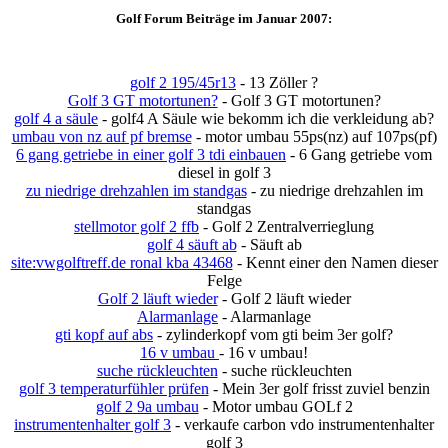
Golf Forum Beiträge im Januar 2007:
golf 2 195/45r13
- 13 Zöller ?
Golf 3 GT motortunen?
- Golf 3 GT motortunen?
golf 4 a säule
- golf4 A Säule wie bekomm ich die verkleidung ab?
umbau von nz auf pf bremse
- motor umbau 55ps(nz) auf 107ps(pf)
6 gang getriebe in einer golf 3 tdi einbauen
- 6 Gang getriebe vom
diesel in golf 3
zu niedrige drehzahlen im standgas
- zu niedrige drehzahlen im
standgas
stellmotor golf 2 ffb
- Golf 2 Zentralverrieglung
golf 4 säuft ab
- Säuft ab
site:vwgolftreff.de ronal kba 43468
- Kennt einer den Namen dieser
Felge
Golf 2 läuft wieder
- Golf 2 läuft wieder
Alarmanlage
- Alarmanlage
gti kopf auf abs
- zylinderkopf vom gti beim 3er golf?
16 v umbau
- 16 v umbau!
suche rückleuchten
- suche rückleuchten
golf 3 temperaturfühler prüfen
- Mein 3er golf frisst zuviel benzin
golf 2 9a umbau
- Motor umbau GOLf 2
instrumentenhalter golf 3
- verkaufe carbon vdo instrumentenhalter
golf 3