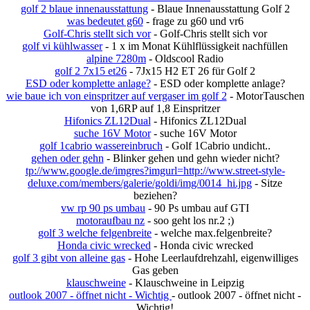
golf 2 blaue innenausstattung
- Blaue Innenausstattung Golf 2
was bedeutet g60
- frage zu g60 und vr6
Golf-Chris stellt sich vor
- Golf-Chris stellt sich vor
golf vi kühlwasser
- 1 x im Monat Kühlflüssigkeit nachfüllen
alpine 7280m
- Oldscool Radio
golf 2 7x15 et26
- 7Jx15 H2 ET 26 für Golf 2
ESD oder komplette anlage?
- ESD oder komplette anlage?
wie baue ich von einspritzer auf vergaser im golf 2
- MotorTauschen
von 1,6RP auf 1,8 Einspritzer
Hifonics ZL12Dual
- Hifonics ZL12Dual
suche 16V Motor
- suche 16V Motor
golf 1cabrio wassereinbruch
- Golf 1Cabrio undicht..
gehen oder gehn
- Blinker gehen und gehn wieder nicht?
tp://www.google.de/imgres?imgurl=http://www.street-style-
deluxe.com/members/galerie/goldi/img/0014_hi.jpg
- Sitze
beziehen?
vw rp 90 ps umbau
- 90 Ps umbau auf GTI
motoraufbau nz
- soo geht los nr.2 ;)
golf 3 welche felgenbreite
- welche max.felgenbreite?
Honda civic wrecked
- Honda civic wrecked
golf 3 gibt von alleine gas
- Hohe Leerlaufdrehzahl, eigenwilliges
Gas geben
klauschweine
- Klauschweine in Leipzig
outlook 2007 - öffnet nicht - Wichtig
- outlook 2007 - öffnet nicht -
Wichtig!