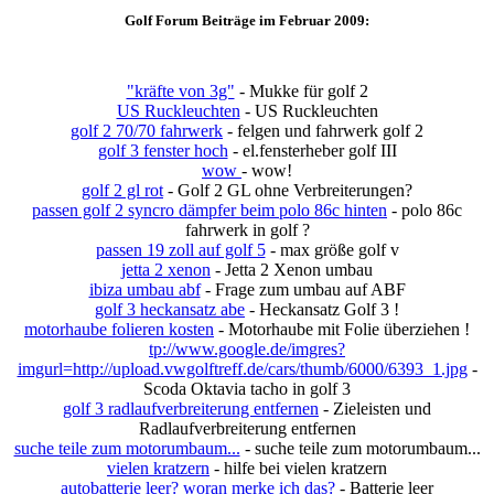
Golf Forum Beiträge im Februar 2009:
"kräfte von 3g"
- Mukke für golf 2
US Ruckleuchten
- US Ruckleuchten
golf 2 70/70 fahrwerk
- felgen und fahrwerk golf 2
golf 3 fenster hoch
- el.fensterheber golf III
wow
- wow!
golf 2 gl rot
- Golf 2 GL ohne Verbreiterungen?
passen golf 2 syncro dämpfer beim polo 86c hinten
- polo 86c
fahrwerk in golf ?
passen 19 zoll auf golf 5
- max größe golf v
jetta 2 xenon
- Jetta 2 Xenon umbau
ibiza umbau abf
- Frage zum umbau auf ABF
golf 3 heckansatz abe
- Heckansatz Golf 3 !
motorhaube folieren kosten
- Motorhaube mit Folie überziehen !
tp://www.google.de/imgres?
imgurl=http://upload.vwgolftreff.de/cars/thumb/6000/6393_1.jpg
-
Scoda Oktavia tacho in golf 3
golf 3 radlaufverbreiterung entfernen
- Zieleisten und
Radlaufverbreiterung entfernen
suche teile zum motorumbaum...
- suche teile zum motorumbaum...
vielen kratzern
- hilfe bei vielen kratzern
autobatterie leer? woran merke ich das?
- Batterie leer