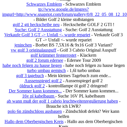
Schwarzes Emblem
- Schwarzes Emblem
tp://www.google.de/imgres?
imgurl=http://www.snapriot.com/forum/gallery/0/8_22_05_08_12_10
- Bilder Golf 2 kleine stoßstangen
golf 2 gti heckscheibe neu
- Heckscheibe GOLF 2 GTI !
Suche: Golf 2 Ausstattung
- Suche: Golf 2 Ausstattung
Verkaufe Golf 3 GT -> Unfall <- wurde repariet
- Verkaufe Golf 3
GT -> Unfall <- wurde repariet
jeninchen
- Borbet BS 7,5X16 & 9x16 Golf 3 Variant?
vw golf 3 originalauspuff
- Golf 3 Cabrio Original Auspuff
golf krümmer festgerostet
- Klackern
golf 2 forum edersee
- Edersee Tour 2009
habe noch felgen zu hause liegen
- habe noch felgen zu hause liegen
turbo umbau gemisch
- 1,6l turbo umbau
golf 3 tagebuch
- Mein kleines Tagebuch zum ende...
Aussenspiegel golf 2
- Aussenspiegel golf 2
öldruck golf 2
- kontrolllampe öl golf 2 dringend!
Der Sommer kann kommen...
- Der Sommer kann kommen...
16v pl kabelbaum
- Suche 16V PL kabelbaum
ab wann muß der golf 1 cabrio leuchtweitenregulierung haben
-
Brauche ich LWR?
polo 6n zündschloss ausbauen
- Zündschloß defekt? Wer kann
helfen
Hallo dem Oberbergischen Kreis
- Hallo aus dem Oberbergischen
Kreis