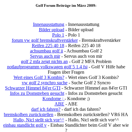
Golf Forum Beiträge im März 2009:
Innenausstattung
- Innenausstattung
Bilder upload
- Bilder upload
Polo 1
- Polo 1
forum vw golf bremskraftverstärker
- Bremskraftverstärker
Reifen 225 40 18
- Reifen 225 40 18
achsumbau golf ii
- Achsumbau Golf 2
Servus auch mir
- Servus auch von mir
golf 2 mfa zeigt nichts an
- Golf 2 MFA Problem
notlaufprogramm volkswagen golf 5 1.4 fsi
- Golf V Hilfe habe
Fragen über Fragen
Wert eines Golf 3 Kombis?
- Wert eines Golf 3 Kombis?
vw golf 2 synchro suche
- Suche Golf 2 Syncro
Schwarzer Himmel 84'er GTI
- Schwarzer Himmel aus 84'er GTI
Infos zu Domstreben gesucht
- Infos zu Domstreben gesucht
Kondome ;
- Kondome ;)
ABE
- ABE
darf ich fahren?
- darf ich das fahren?
bremskolben zurückstellen
- Bremskolben zurückstellen? VR6 HA
Hallo, Nicl stellt sich vor^^
- Hallo, Nicl stellt sich vor^^
einbau standlicht golf v
- Einbau Standlichter beim Golf V aber wie
?