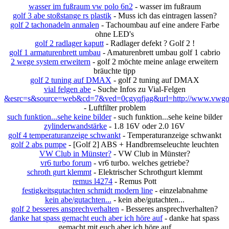
wasser im fußraum vw polo 6n2
- wasser im fußraum
golf 3 abe stoßstange rs plastik
- Muss ich das eintragen lassen?
golf 2 tachonadeln anmalen
- Tachoumbau auf eine andere Farbe
ohne LED's
golf 2 radlager kaputt
- Radlager defekt ? Golf 2 !
golf 1 armaturenbrett umbau
- Amaturenbrett umbau golf 1 cabrio
2 wege system erweitern
- golf 2 möchte meine anlage erweitern
bräuchte tipp
golf 2 tuning auf DMAX
- golf 2 tuning auf DMAX
vial felgen abe
- Suche Infos zu Vial-Felgen
&esrc=s&source=web&cd=7&ved=0cgyqfjag&url=http://www.vwgolf
- Luftfilter problem
such funktion...sehe keine bilder
- such funktion...sehe keine bilder
zylinderwandstärke
- 1.8 16V oder 2.0 16V
golf 4 temperaturanzeige schwankt
- Temperaturanzeige schwankt
golf 2 abs pumpe
- [Golf 2] ABS + Handbremseleuchte leuchten
VW Club in Münster?
- VW Club in Münster?
vr6 turbo forum
- vr6 turbo. welches getriebe?
schroth gurt klemmt
- Elektrischer Schrothgurt klemmt
remus l4274
- Remus Pott
festigkeitsgutachten schmidt modern line
- einzelabnahme
kein abe/gutachten...
- kein abe/gutachten...
golf 2 besseres ansprechverhalten
- Besseres ansprechverhalten?
danke hat spass gemacht euch aber ich höre auf
- danke hat spass
gemacht mit euch aber ich höre auf