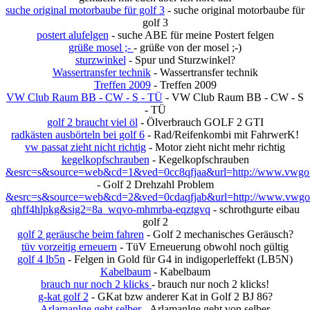
suche original motorbaube für golf 3
- suche original motorbaube für
golf 3
postert alufelgen
- suche ABE für meine Postert felgen
grüße mosel ;-
- grüße von der mosel ;-)
sturzwinkel
- Spur und Sturzwinkel?
Wassertransfer technik
- Wassertransfer technik
Treffen 2009
- Treffen 2009
VW Club Raum BB - CW - S - TÜ
- VW Club Raum BB - CW - S
- TÜ
golf 2 braucht viel öl
- Ölverbrauch GOLF 2 GTI
radkästen ausbörteln bei golf 6
- Rad/Reifenkombi mit FahrwerK!
vw passat zieht nicht richtig
- Motor zieht nicht mehr richtig
kegelkopfschrauben
- Kegelkopfschrauben
&esrc=s&source=web&cd=1&ved=0cc8qfjaa&url=http://www.vwgolft
- Golf 2 Drehzahl Problem
&esrc=s&source=web&cd=2&ved=0cdaqfjab&url=http://www.vwgolf
qhff4hlpkg&sig2=8a_wqyo-mhmrba-eqztgvq
- schrothgurte eibau
golf 2
golf 2 geräusche beim fahren
- Golf 2 mechanisches Geräusch?
tüv vorzeitig erneuern
- TüV Erneuerung obwohl noch gültig
golf 4 lb5n
- Felgen in Gold für G4 in indigoperleffekt (LB5N)
Kabelbaum
- Kabelbaum
brauch nur noch 2 klicks
- brauch nur noch 2 klicks!
g-kat golf 2
- GKat bzw anderer Kat in Golf 2 BJ 86?
Arlamanlge geht selber
- Arlamanlge geht von selber