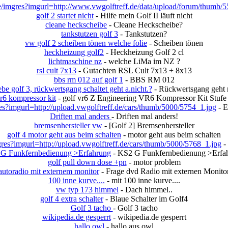
/imgres?imgurl=http://www.vwgolftreff.de/data/upload/forum/thumb/5
golf 2 startet nicht
- Hilfe mein Golf II läuft nicht
cleane heckscheibe
- Cleane Heckscheibe?
tankstutzen golf 3
- Tankstutzen?
vw golf 2 scheiben tönen welche folie
- Scheiben tönen
heckheizung golf2
- Heckheizung Golf 2 cl
lichtmaschine nz
- welche LiMa im NZ ?
rsl cult 7x13
- Gutachten RSL Cult 7x13 + 8x13
bbs rm 012 auf golf 1
- BBS RM 012
e golf 3, rückwertsgang schaltet geht a.nicht.?
- Rückwertsgang geht n
r6 kompressor kit
- golf vr6 Z Engineering VR6 Kompressor Kit Stufe
s?imgurl=http://upload.vwgolftreff.de/cars/thumb/5000/5754_1.jpg
- E
Driften mal anders
- Driften mal anders!
bremsenhersteller vw
- [Golf 2] Bremsenhersteller
golf 4 motor geht aus beim schalten
- motor geht aus beim schalten
res?imgurl=http://upload.vwgolftreff.de/cars/thumb/5000/5768_1.jpg
-
G Funkfernbedienung >Erfahrung
- KS2 G Funkfernbedienung >Erfa
golf pull down dose +pn
- motor problem
autoradio mit externem monitor
- Frage dvd Radio mit externen Monito
100 inne kurve....
- mit 100 inne kurve....
vw typ 173 himmel
- Dach himmel..
golf 4 extra schalter
- Blaue Schalter im Golf4
Golf 3 tacho
- Golf 3 tacho
wikipedia.de gesperrt
- wikipedia.de gesperrt
hallo owl
- hallo aus owl