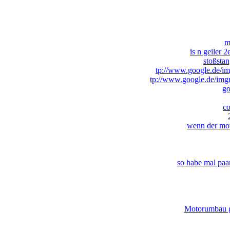
m
is n geiler 
stoßstan
tp://www.google.de/img
tp://www.google.de/img
go
co
wenn der mot
so habe mal paar
Motorumbau go