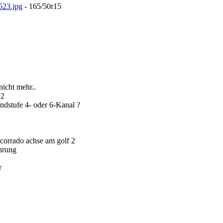
523.jpg
- 165/50r15
icht mehr..
 2
ndstufe 4- oder 6-Kanal ?
 corrado achse am golf 2
hrung
r