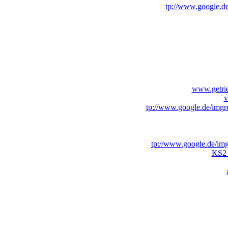
tp://www.google.de
www.getrieb
v
tp://www.google.de/imgre
tp://www.google.de/img
KS2 