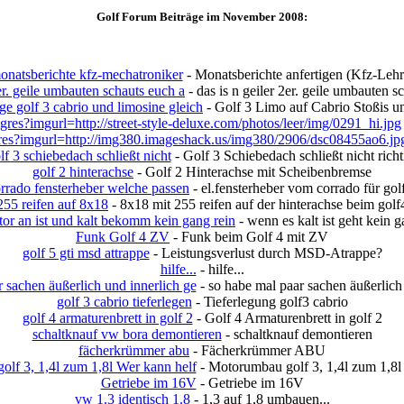
Golf Forum Beiträge im November 2008:
onatsberichte kfz-mechatroniker
- Monatsberichte anfertigen (Kfz-Lehr
2er. geile umbauten schauts euch a
- das is n geiler 2er. geile umbauten s
ge golf 3 cabrio und limosine gleich
- Golf 3 Limo auf Cabrio Stoßis 
res?imgurl=http://street-style-deluxe.com/photos/leer/img/0291_hi.jpg
res?imgurl=http://img380.imageshack.us/img380/2906/dsc08455ao6.jp
lf 3 schiebedach schließt nicht
- Golf 3 Schiebedach schließt nicht richt
golf 2 hinterachse
- Golf 2 Hinterachse mit Scheibenbremse
rrado fensterheber welche passen
- el.fensterheber vom corrado für gol
255 reifen auf 8x18
- 8x18 mit 255 reifen auf der hinterachse beim golf
or an ist und kalt bekomm kein gang rein
- wenn es kalt ist geht kein 
Funk Golf 4 ZV
- Funk beim Golf 4 mit ZV
golf 5 gti msd attrappe
- Leistungsverlust durch MSD-Atrappe?
hilfe...
- hilfe...
 sachen äußerlich und innerlich ge
- so habe mal paar sachen äußerlich
golf 3 cabrio tieferlegen
- Tieferlegung golf3 cabrio
golf 4 armaturenbrett in golf 2
- Golf 4 Armaturenbrett in golf 2
schaltknauf vw bora demontieren
- schaltknauf demontieren
fächerkrümmer abu
- Fächerkrümmer ABU
lf 3, 1,4l zum 1,8l Wer kann helf
- Motorumbau golf 3, 1,4l zum 1,8l
Getriebe im 16V
- Getriebe im 16V
vw 1.3 identisch 1.8
- 1,3 auf 1,8 umbauen...