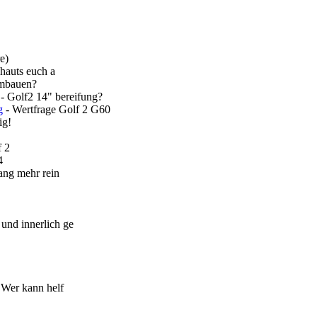
e)
chauts euch a
umbauen?
- Golf2 14" bereifung?
g
- Wertfrage Golf 2 G60
ig!
f 2
4
gang mehr rein
 und innerlich ge
 Wer kann helf