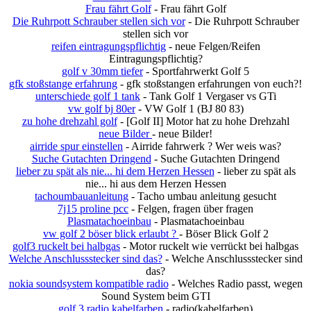
Frau fährt Golf
- Frau fährt Golf
Die Ruhrpott Schrauber stellen sich vor
- Die Ruhrpott Schrauber
stellen sich vor
reifen eintragungspflichtig
- neue Felgen/Reifen
Eintragungspflichtig?
golf v 30mm tiefer
- Sportfahrwerkt Golf 5
gfk stoßstange erfahrung
- gfk stoßstangen erfahrungen von euch?!
unterschiede golf 1 tank
- Tank Golf 1 Vergaser vs GTi
vw golf bj 80er
- VW Golf 1 (BJ 80 83)
zu hohe drehzahl golf
- [Golf II] Motor hat zu hohe Drehzahl
neue Bilder
- neue Bilder!
airride spur einstellen
- Airride fahrwerk ? Wer weis was?
Suche Gutachten Dringend
- Suche Gutachten Dringend
lieber zu spät als nie... hi dem Herzen Hessen
- lieber zu spät als
nie... hi aus dem Herzen Hessen
tachoumbauanleitung
- Tacho umbau anleitung gesucht
7j15 proline pcc
- Felgen, fragen über fragen
Plasmatachoeinbau
- Plasmatachoeinbau
vw golf 2 böser blick erlaubt ?
- Böser Blick Golf 2
golf3 ruckelt bei halbgas
- Motor ruckelt wie verrückt bei halbgas
Welche Anschlussstecker sind das?
- Welche Anschlussstecker sind
das?
nokia soundsystem kompatible radio
- Welches Radio passt, wegen
Sound System beim GTI
golf 3 radio kabelfarben
- radio(kabelfarben)