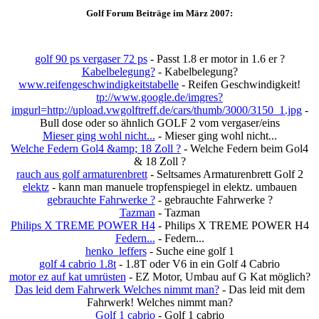
Golf Forum Beiträge im März 2007:
golf 90 ps vergaser 72 ps
- Passt 1.8 er motor in 1.6 er ?
Kabelbelegung?
- Kabelbelegung?
www.reifengeschwindigkeitstabelle
- Reifen Geschwindigkeit!
tp://www.google.de/imgres?
imgurl=http://upload.vwgolftreff.de/cars/thumb/3000/3150_1.jpg
-
Bull dose oder so ähnlich GOLF 2 vom vergaser/eins
Mieser ging wohl nicht...
- Mieser ging wohl nicht...
Welche Federn Gol4 &amp; 18 Zoll ?
- Welche Federn beim Gol4
& 18 Zoll ?
rauch aus golf armaturenbrett
- Seltsames Armaturenbrett Golf 2
elektz
- kann man manuele tropfenspiegel in elektz. umbauen
gebrauchte Fahrwerke ?
- gebrauchte Fahrwerke ?
Tazman
- Tazman
Philips X TREME POWER H4
- Philips X TREME POWER H4
Federn...
- Federn...
henko_leffers
- Suche eine golf 1
golf 4 cabrio 1.8t
- 1.8T oder V6 in ein Golf 4 Cabrio
motor ez auf kat umrüsten
- EZ Motor, Umbau auf G Kat möglich?
Das leid dem Fahrwerk Welches nimmt man?
- Das leid mit dem
Fahrwerk! Welches nimmt man?
Golf 1 cabrio
- Golf 1 cabrio