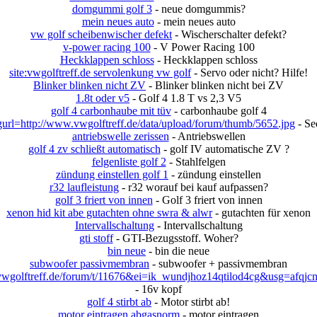
domgummi golf 3
- neue domgummis?
mein neues auto
- mein neues auto
vw golf scheibenwischer defekt
- Wischerschalter defekt?
v-power racing 100
- V Power Racing 100
Heckklappen schloss
- Heckklappen schloss
site:vwgolftreff.de servolenkung vw golf
- Servo oder nicht? Hilfe!
Blinker blinken nicht ZV
- Blinker blinken nicht bei ZV
1.8t oder v5
- Golf 4 1.8 T vs 2,3 V5
golf 4 carbonhaube mit tüv
- carbonhaube golf 4
url=http://www.vwgolftreff.de/data/upload/forum/thumb/5652.jpg
- Se
antriebswelle zerissen
- Antriebswellen
golf 4 zv schließt automatisch
- golf IV automatische ZV ?
felgenliste golf 2
- Stahlfelgen
zündung einstellen golf 1
- zündung einstellen
r32 laufleistung
- r32 worauf bei kauf aufpassen?
golf 3 friert von innen
- Golf 3 friert von innen
xenon hid kit abe gutachten ohne swra & alwr
- gutachten für xenon
Intervallschaltung
- Intervallschaltung
gti stoff
- GTI-Bezugsstoff. Woher?
bin neue
- bin die neue
subwoofer passivmembran
- subwoofer + passivmembran
olftreff.de/forum/t/11676&ei=ik_wundjhoz14qtilod4cg&usg=afqjc
- 16v kopf
golf 4 stirbt ab
- Motor stirbt ab!
motor eintragen abgasnorm
- motor eintragen