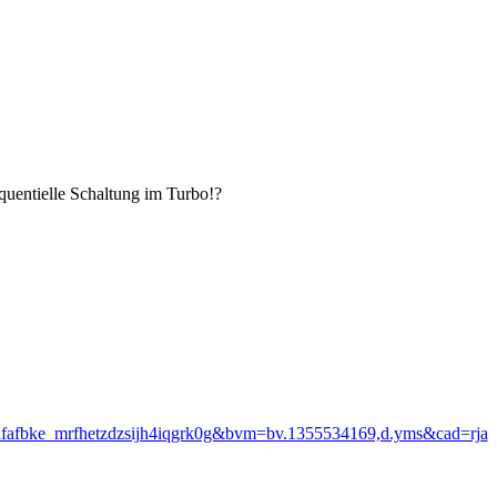
quentielle Schaltung im Turbo!?
nfafbke_mrfhetzdzsijh4iqgrk0g&bvm=bv.1355534169,d.yms&cad=rja