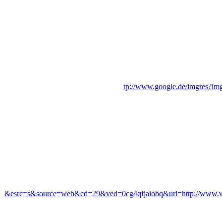
tp://www.google.de/imgres?img
&esrc=s&source=web&cd=29&ved=0cg4qfjaiobq&url=http://www.vwg