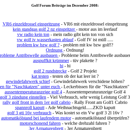
Golf Forum Beiträge im Dezember 2008:
VR6 einzeldrossel einspritzung
- VR6 mit einzeldrossel einspritzung
kein standgas golf 2 nz einspritzer
- motor aus im leerlauf
vw radio kein ton
- mein radio gibt kein ton von sich
vw golf iv wasserkasten ablauf
- Golf IV ist müll .....
problem kw bzw golf ?
- problem mit kw bzw golf!?
Ordnung
- Ordnung!
robleme Antribswelle ausbauen
- Probleme beim Antribswelle ausbaue
auspuffkit krümmer
- tüv plakette ?
hi
- hi
golf 2 rundstrecke
- Golf 2 Projekt
kat testen
- testen ob der kat leer ist ?
gewindefahrwerk schief
- Gewindefahrwerk verschidene höhen?
en für "Naschkatzen" unter euch
- Leckerbissen für die "Naschkatzen"
aussentemperaturanzeige golf 4
- Aussentemperaturanzeige Golf 4
golf 3 zündung einstellen
- Viel Verbrauch, sehr wenig Leistung Golf 3
rally golf front in dem 1er golf cabrio
- Rally Front am Golf1 Cabrio
spannroll kaputt
- Ade Weihnachtsgeld......ZKD kaputt
golf 3 gti 16v verbrauch
- Was kostet so ein Vw golf 3 2l 16v ?
automatikölstand bei laufendem motor
- automatikölstand überprüfen?
motorschonend fahren
- welche drehzahl fahren ?
3er Armaturenbrett
- 3er Armaturenbrett