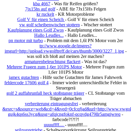
kba 4667
- Was für Reifen größen?
7jx15hs auf golf
- ABE für 7Jx15Hs Felgen
kr ruckelt
- KR Motorprobleme
Golf V für einen Scheich
- Golf V für einen Scheich
vw golf scheibenwischer stottern
- Wischer stottert
Kaufplanung eines Golf Zwos
- Kaufplanung eines Golf Zwos
Hallo Leudles...
- Hallo Leudles...
pn motor mit turbo
- Problem mit dem 1,6l PN Motor vom 2er
tp://www.google.de/imgres?
imgurl=http://upload.vwgolftreff.de/cars/thumb/3000/3227_1.jpg
-
was soll ich bloß auf meinen 2er machen?
armaturenbeleuchtung flackert
- Was ist das?
Mehrere Fragen zum 1,6er 101PS Motor
- Mehrere Fragen zum
1,6er 101PS Motor
jamex gutachten
- Hilfe suche Gutachten für Jamex Fahrwerk
fehlercode 17606 golf 4
- Immer wieder unterschiedliche Fehler in
Steuergerä
golf 2 auffahrunfall heck stoßstange träger
- CL Stoßstange vom
Träger abmachen
verbreiterung eintragungsfrei
- verbreiterung
&esrc=s&source=web&cd=4&ved=0cfcqfjad&url=http://www.vwgolftr
gujk4qs6ss3ycg&usg=afqjcngfoknf-qcqvdg479llr5amgjwreq
-
farbcode?!?!?!
uuuuffff....
- uuuuffff....
seilzuggetriebe
- Schaltwegverkürzung Seilzuggetriebe