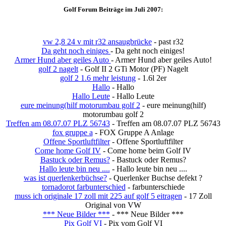
Golf Forum Beiträge im Juli 2007:
vw 2,8 24 v mit r32 ansaugbrücke
- past r32
Da geht noch einiges
- Da geht noch einiges!
Armer Hund aber geiles Auto
- Armer Hund aber geiles Auto!
golf 2 nagelt
- Golf II 2 GTi Motor (PF) Nagelt
golf 2 1.6 mehr leistung
- 1.6l 2er
Hallo
- Hallo
Hallo Leute
- Hallo Leute
eure meinung(hilf motorumbau golf 2
- eure meinung(hilf)
motorumbau golf 2
Treffen am 08.07.07 PLZ 56743
- Treffen am 08.07.07 PLZ 56743
fox gruppe a
- FOX Gruppe A Anlage
Offene Sportluftfilter
- Offene Sportluftfilter
Come home Golf IV
- Come home beim Golf IV
Bastuck oder Remus?
- Bastuck oder Remus?
Hallo leute bin neu ....
- Hallo leute bin neu ....
was ist querlenkerbüchse?
- Querlenker Buchse defekt ?
tornadorot farbunterschied
- farbunterschiede
muss ich originale 17 zoll mit 225 auf golf 5 eitragen
- 17 Zoll
Original von VW
*** Neue Bilder ***
- *** Neue Bilder ***
Pix Golf VI
- Pix vom Golf VI