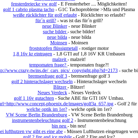
fensterdreiecke vw golf
- E Fensterheber .... Möglichkeiten!
golf 1 cabrio plasma tacho
- G1C Tachoprobleme >Mfa und Plasma
weiße rücklichter für golf erlaubt
- Rücklichter so erlaubt?
für´n grill?
- was ist das für´n grill?
neue Blinker
- neue Blinker
suche bilder
- suche bilder!
neue bilda
- neue bilda
Moinsen
- Moinsen
froststopfen flüssigmetall
- rostiger motor
1,8 16v kr eintragen
- 1,8 GTI auf 1,8 16V KR Umbauen
malzeit
- malzeit!
tempomaten frage?
- tempomaten frage?!
tp://www.crazy-twins.de/_cars_pics/_copyright.php?id=2173
- suche bil
bremsenfrage golf 3
- bremsenfrage golf 3
golf 2 hinterachslager wechseln
- Hinterachslager wechseln
Blitzer
- Blitzer!
Neues Verdeck
- Neues Verdeck
golf 1 16v gutachten
- Suche ABE für GTI 16V Umbau.
rl=http://www.concept-phoenix.de/images/golf3a_657.jpg
- Golf 2 fü
welche optik im 1er?
- welche optik im 1er?
VW Scene Berlin Brandenburg
- VW Scene Berlin Brandenburg
instrumentenbeleuchtung golf 2
- Instrumentenbeleuchtung
bin neu
- bin neu!
i lufthutzen vw gibt es eine abe
- Müssen Lufthutzen eingetragen wer
golf 2 fire and ice mobile
- Golf 2 Fire and Ice?