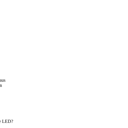
aus
n
ne LED?