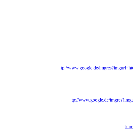
tp://www.google.de/imgres?imgurl=ht
tp://www.google.de/imgres?imgu
kame