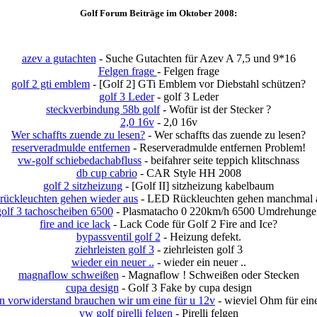
Golf Forum Beiträge im Oktober 2008:
azev a gutachten
- Suche Gutachten für Azev A 7,5 und 9*16
Felgen frage
- Felgen frage
golf 2 gti emblem
- [Golf 2] GTi Emblem vor Diebstahl schützen?
golf 3 Leder
- golf 3 Leder
steckverbindung 58b golf
- Wofür ist der Stecker ?
2,0 16v
- 2,0 16v
Wer schaffts zuende zu lesen?
- Wer schaffts das zuende zu lesen?
reserveradmulde entfernen
- Reserveradmulde entfernen Problem!
vw-golf schiebedachabfluss
- beifahrer seite teppich klitschnass
db cup cabrio
- CAR Style HH 2008
golf 2 sitzheizung
- [Golf II] sitzheizung kabelbaum
drückleuchten gehen wieder aus
- LED Rückleuchten gehen manchmal 
golf 3 tachoscheiben 6500
- Plasmatacho 0 220km/h 6500 Umdrehunge
fire and ice lack
- Lack Code für Golf 2 Fire and Ice?
bypassventil golf 2
- Heizung defekt.
ziehrleisten golf 3
- ziehrleisten golf 3
wieder ein neuer ..
- wieder ein neuer ..
magnaflow schweißen
- Magnaflow ! Schweißen oder Stecken
cupa design
- Golf 3 Fake by cupa design
n vorwiderstand brauchen wir um eine für u 12v
- wieviel Ohm für ei
vw golf pirelli felgen
- Pirelli felgen