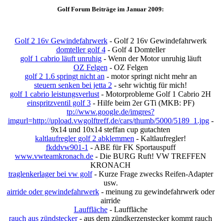
Golf Forum Beiträge im Januar 2009:
Golf 2 16v Gewindefahrwerk
- Golf 2 16v Gewindefahrwerk
domteller golf 4
- Golf 4 Domteller
golf 1 cabrio läuft unruhig
- Wenn der Motor unruhig läuft
OZ Felgen
- OZ Felgen
golf 2 1.6 springt nicht an
- motor springt nicht mehr an
steuern senken bei jetta 2
- sehr wichtig für mich!
golf 1 cabrio leistungsverlust
- Motorprobleme Golf 1 Cabrio 2H
einspritzventil golf 3
- Hilfe beim 2er GTi (MKB: PF)
tp://www.google.de/imgres?
imgurl=http://upload.vwgolftreff.de/cars/thumb/5000/5189_1.jpg
-
9x14 und 10x14 steffan cup gutachten
kaltlaufregler golf 2 abklemmen
- Kaltlaufregler!
fkddvw901-1
- ABE für FK Sportauspuff
www.vwteamkronach.de
- Die BURG Ruft! VW TREFFEN
KRONACH
traglenkerlager bei vw golf
- Kurze Frage zwecks Reifen-Adapter
usw.
airride oder gewindefahrwerk
- meinung zu gewindefahrwerk oder
airride
Lauffläche
- Lauffläche
rauch aus zündstecker
- aus dem zündkerzenstecker kommt rauch