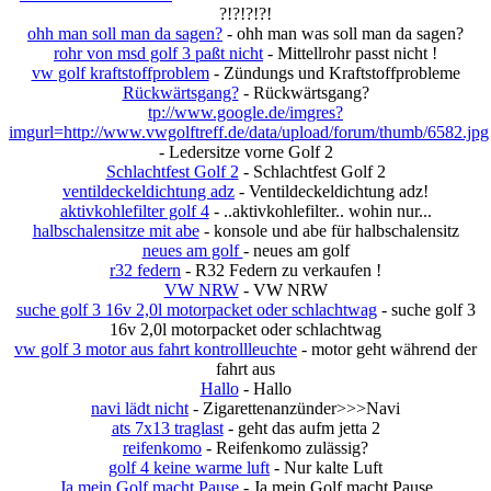
?!?!?!?!
ohh man soll man da sagen?
- ohh man was soll man da sagen?
rohr von msd golf 3 paßt nicht
- Mittellrohr passt nicht !
vw golf kraftstoffproblem
- Zündungs und Kraftstoffprobleme
Rückwärtsgang?
- Rückwärtsgang?
tp://www.google.de/imgres?
imgurl=http://www.vwgolftreff.de/data/upload/forum/thumb/6582.jpg
- Ledersitze vorne Golf 2
Schlachtfest Golf 2
- Schlachtfest Golf 2
ventildeckeldichtung adz
- Ventildeckeldichtung adz!
aktivkohlefilter golf 4
- ..aktivkohlefilter.. wohin nur...
halbschalensitze mit abe
- konsole und abe für halbschalensitz
neues am golf
- neues am golf
r32 federn
- R32 Federn zu verkaufen !
VW NRW
- VW NRW
suche golf 3 16v 2,0l motorpacket oder schlachtwag
- suche golf 3
16v 2,0l motorpacket oder schlachtwag
vw golf 3 motor aus fahrt kontrollleuchte
- motor geht während der
fahrt aus
Hallo
- Hallo
navi lädt nicht
- Zigarettenanzünder>>>Navi
ats 7x13 traglast
- geht das aufm jetta 2
reifenkomo
- Reifenkomo zulässig?
golf 4 keine warme luft
- Nur kalte Luft
Ja mein Golf macht Pause
- Ja mein Golf macht Pause