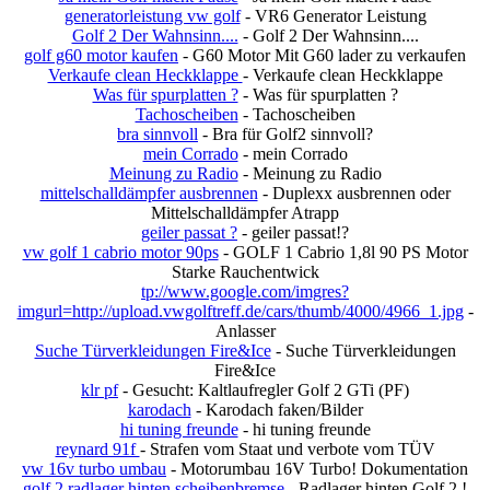
generatorleistung vw golf
- VR6 Generator Leistung
Golf 2 Der Wahnsinn....
- Golf 2 Der Wahnsinn....
golf g60 motor kaufen
- G60 Motor Mit G60 lader zu verkaufen
Verkaufe clean Heckklappe
- Verkaufe clean Heckklappe
Was für spurplatten ?
- Was für spurplatten ?
Tachoscheiben
- Tachoscheiben
bra sinnvoll
- Bra für Golf2 sinnvoll?
mein Corrado
- mein Corrado
Meinung zu Radio
- Meinung zu Radio
mittelschalldämpfer ausbrennen
- Duplexx ausbrennen oder
Mittelschalldämpfer Atrapp
geiler passat ?
- geiler passat!?
vw golf 1 cabrio motor 90ps
- GOLF 1 Cabrio 1,8l 90 PS Motor
Starke Rauchentwick
tp://www.google.com/imgres?
imgurl=http://upload.vwgolftreff.de/cars/thumb/4000/4966_1.jpg
-
Anlasser
Suche Türverkleidungen Fire&Ice
- Suche Türverkleidungen
Fire&Ice
klr pf
- Gesucht: Kaltlaufregler Golf 2 GTi (PF)
karodach
- Karodach faken/Bilder
hi tuning freunde
- hi tuning freunde
reynard 91f
- Strafen vom Staat und verbote vom TÜV
vw 16v turbo umbau
- Motorumbau 16V Turbo! Dokumentation
golf 2 radlager hinten scheibenbremse
- Radlager hinten Golf 2 !