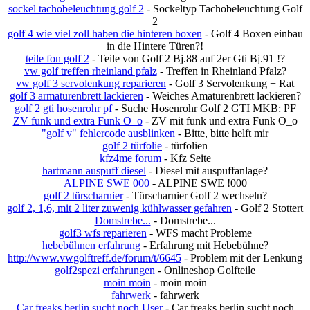
sockel tachobeleuchtung golf 2
- Sockeltyp Tachobeleuchtung Golf
2
golf 4 wie viel zoll haben die hinteren boxen
- Golf 4 Boxen einbau
in die Hintere Türen?!
teile fon golf 2
- Teile von Golf 2 Bj.88 auf 2er Gti Bj.91 !?
vw golf treffen rheinland pfalz
- Treffen in Rheinland Pfalz?
vw golf 3 servolenkung reparieren
- Golf 3 Servolenkung + Rat
golf 3 armaturenbrett lackieren
- Weiches Amaturenbrett lackieren?
golf 2 gti hosenrohr pf
- Suche Hosenrohr Golf 2 GTI MKB: PF
ZV funk und extra Funk O_o
- ZV mit funk und extra Funk O_o
"golf v" fehlercode ausblinken
- Bitte, bitte helft mir
golf 2 türfolie
- türfolien
kfz4me forum
- Kfz Seite
hartmann auspuff diesel
- Diesel mit auspuffanlage?
ALPINE SWE 000
- ALPINE SWE !000
golf 2 türscharnier
- Türscharnier Golf 2 wechseln?
golf 2, 1,6, mit 2 liter zuwenig kühlwasser gefahren
- Golf 2 Stottert
Domstrebe...
- Domstrebe...
golf3 wfs reparieren
- WFS macht Probleme
hebebühnen erfahrung
- Erfahrung mit Hebebühne?
http://www.vwgolftreff.de/forum/t/6645
- Problem mit der Lenkung
golf2spezi erfahrungen
- Onlineshop Golfteile
moin moin
- moin moin
fahrwerk
- fahrwerk
Car freaks berlin sucht noch User
- Car freaks berlin sucht noch