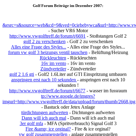
Golf Forum Beiträge im Dezember 2007:
&esrc=s&source=web&cd=9&ved=0ciebebywca&url=http://www.vwg
- Sucher VR6 Motor
http://www.vwgolftreff.de/forum/t/6691
- Stoßstangen Golf 2
golf 2 zu verschenken
- Golf 2 zu verschenken
Alles eine Frage des Styles...
- Alles eine Frage des Styles...
forum vw golf 3 heizungs ventil tauschen
- Belüftung/Heizung
Rückleuchten
- Rückleuchten
16v im vento
- 16v im vento
Zündverteiler
- Zündverteiler
golf 2 1.6 gti
- Golf2 1.6Liter auf GTI Einspritzung umbauen
anspringen erst nach 10 sekunden
- anspringen erst nach 10
sekunden !
http://www.vwgolftreff.de/forum/t/6677
- wasser im fussraum
tp://www.google.de/imgres?
imgurl=http://www.vwgolftreff.de/data/upload/forum/thumb/2668.jpg
- Bastuck oder Jetex Anlage
türdichtungen aufwerten
- Dichtungen aufwerten
Dann will ich auch mal
- Dann will ich auch mal
3er golf mfa
- MFA (Spritverbrauch) Signal Golf 3
Fire &amp; ice orginal?
- Fire & ice orginal?
vw golf zusammenstellen
- anlage zusammenstellen