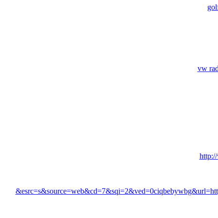
gol
vw rad
http:
&esrc=s&source=web&cd=7&sqi=2&ved=0ciqbebywbg&url=http:/