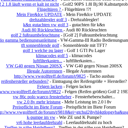
f 2 1.8 läuft wenn er kalt ist nicht
- Golf2 90PS 1.8l Bj.90 Kaltstartpro
Flügeltüren ?
- Flügeltüren !?!
Mein Fire&Ice UPDATE
- Mein Fire&Ice UPDATE
drehzahlregler golf 3
- Drehzahlregler!
k&n gutachten vw golf 3
- gutachten für k&n
Audi 80 Rückleuchten
- Audi 80 Rückleuchten
golf 2 fußraumbeleuchtung
- [Golf 2] Fußraumbeleuchtung
io gamma bedienungsanleitung
- VW-Gamma-III Radio Bedienungsanl
tft sonnenblende golf
- Sonnenblende mit TFT?
golf 1 welche pu lager
- Golf 1 GTI Pu Lager
klimacodes golf 5
- klimacodes
luftfilterkasten...
- luftfilterkasten...
VW G40 gegen Nissan 200SX
- VW G40 gegen Nissan 200SX
Illegale Autorennen
- Illegale Autorennen
http://www.vwgolftreff.de/forum/t/9825
- Tacho ausbau
reifenhersteller gebunden?
- Eintragung der Reifengröße + Hersteller?
Felgen lacken
- Felgen lacken
//www.vwgolftreff.de/forum/t/9822
- Felgen (Reifen größen) Golf 2 19E
vw 86c polo waeco fensterheber
- Fensterheberschalter...
vw 2.0 8v mehr leistung
- Mehr Leistung im 2.0 l 8v
Preispflicht im Biete Forum
- Preispflicht im Biete Forum
/www.vwgolftreff.de/forum/t/9818&ei=gtchul2jhyhl4qtlopgyba&us
k-pumpe im vw
- Wie ZE und K Pumpe?
vr6 hohe leerlaufdrehzahl
- Leerlaufdrehzahl zu hoch
Treffen in nähe Heidelberg?
- Treffen in der nähe von Heidelberg?