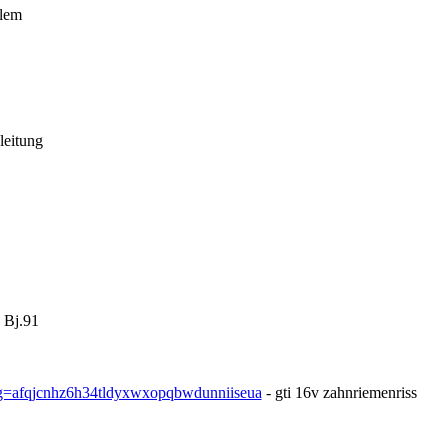
blem
eitung
 Bj.91
g=afqjcnhz6h34tldyxwxopqbwdunniiseua
- gti 16v zahnriemenriss