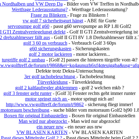
in Nordhalben und VW Deep Da
- Bilder vom VW Treffen in Nordha
Wertfrage Lederausstattung?
- Wertfrage Lederausstattung?
Frage zu Blinkern
- Frage zu Blinkern !
vw golf 7 sicherheitsgurt hängt
- ABE für Gurte
servopumpe golf g60
- passt g60 servopumpe an RP 1.8l Golf2
I GTI Zentralverriegelungt defekt
- Golf II GTI Zentralverriegelung ist
 2 drehzahlmesser fällt aus
- Golf II GTI 8V 1.8 Drehzahlmesser fällt z.
golf 3 60 ps verbrauch
- Verbrauch Golf 3 60ps
g60 sicherungskasten
- Sicherungskasten
golf 2 motor lackieren
- motor lackieren...
turgriffe golf 2 umbau
- [Golf 2] passen die hinteren türgriffe vom 4t?
vwgolftreff.de/forum/t/9868&ei=kq4aunuzh6xf4qteuiggba&usg=afq
Defekte trotz Dekra-Untersuchung
3er golf tachobeleuchtung
- Tachobeleuchtung
Türverkleidung
- Türverkleidung
golf 2 kaltlaufregler abklemmen
- golf 2 welchen mkb ?
golf 3 fenster geht runter
- [Golf 3] Fenster rechts geht immer runter
motor springt nich an
- motor springt nich an!
http://www.vwgolftreff.de/forum/t/9862
- sicherung fliegt immer!
2 motorraum beschreibung
- suche bilder vom motorraum Golf2 bj90 1.8
Boxen für original Einbaustellen
- Boxen für original Einbaustellen
Man wird nur abgezockt
- Man wird nur abgezockt!
ein neuer nrw
- ein neuer aus nrw
VW BLASEN KARTEN
- VW BLASEN KARTEN
Passt dieses Mittelrohr Golf 2 ?
- Passt dieses Mittelrohr beim Golf 2 ?