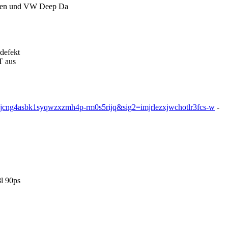
lben und VW Deep Da
 defekt
T aus
jcng4asbk1syqwzxzmh4p-rm0s5rijq&sig2=imjrlezxjwchotlr3fcs-w
-
l 90ps