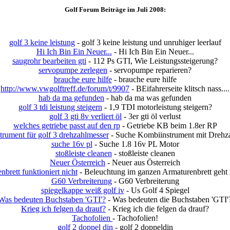
Golf Forum Beiträge im Juli 2008:
golf 3 keine leistung
- golf 3 keine leistung und unruhiger leerlauf
Hi Ich Bin Ein Neuer...
- Hi Ich Bin Ein Neuer...
saugrohr bearbeiten gti
- 112 Ps GTI, Wie Leistungssteigerung?
servopumpe zerlegen
- servopumpe reparieren?
brauche eure hilfe
- brauche eure hilfe
http://www.vwgolftreff.de/forum/t/9907
- BEifahrerseite klitsch nass....
hab da ma gefunden
- hab da ma was gefunden
golf 3 tdi leistung steigern
- 1,9 TDI motorleistung steigern?
golf 3 gti 8v verliert öl
- 3er gti öl verlust
welches getriebe passt auf den rp
- Getriebe KB beim 1.8er RP
trument für golf 3 drehzahlmesser
- Suche Kombiinstrument mit Drehz
suche 16v pl
- Suche 1.8 16v PL Motor
stoßleiste cleanen
- stoßleiste cleanen
Neuer Österreich
- Neuer aus Österreich
nbrett funktioniert nicht
- Beleuchtung im ganzen Armaturenbrett geht 
G60 Verbreiterung
- G60 Verbreiterung
spiegelkappe weiß golf iv
- Us Golf 4 Spiegel
Was bedeuten Buchstaben 'GTI'?
- Was bedeuten die Buchstaben 'GTI'
Krieg ich felgen da drauf?
- Krieg ich die felgen da drauf?
Tachofolien
- Tachofolien!
golf 2 doppel din
- golf 2 doppeldin