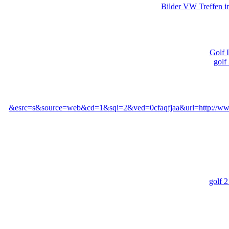
Bilder VW Treffen 
Golf I
golf
&esrc=s&source=web&cd=1&sqi=2&ved=0cfaqfjaa&url=http://www.
golf 