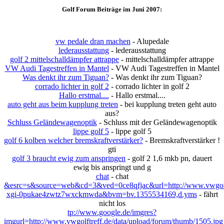
Golf Forum Beiträge im Juni 2007:
vw pedale dran machen
- Alupedale
lederausstattung
- lederausstattung
golf 2 mittelschalldämpfer attrappe
- mittelschalldämpfer attrappe
VW Audi Tagestreffen in Mantel
- VW Audi Tagestreffen in Mantel
Was denkt ihr zum Tiguan?
- Was denkt ihr zum Tiguan?
corrado lichter in golf 2
- corrado lichter in golf 2
Hallo erstmal....
- Hallo erstmal....
auto geht aus beim kupplung treten
- bei kupplung treten geht auto
aus?
Schluss Geländewagenoptik
- Schluss mit der Geländewagenoptik
lippe golf 5
- lippe golf 5
golf 6 kolben welcher bremskraftverstärker?
- Bremskraftverstärker !
gti
golf 3 braucht ewig zum anspringen
- golf 2 1,6 mkb pn, dauert
ewig bis anspringt und g
chat
- chat
&esrc=s&source=web&cd=3&ved=0ce8qfjac&url=http://www.vwgolf
xgi-0pukae4zwtz7wxckmwda&bvm=bv.1355534169,d.yms
- fährt
nicht los
tp://www.google.de/imgres?
imgurl=http://www.vwgolftreff.de/data/upload/forum/thumb/1505.jpg