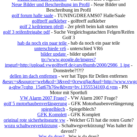
Neue Bilder und Beschreibung im Profil
- Neue Bilder und
Beschreibung im Profil
golf forum halle saale
- TUNINGDREAMS07 Halle/Saale
golftreff aufkleber
- golftreff aufkleber
golf 2 keilriemen pfeift
- 2er pfeift beim kalt starten
golf 3 reifenfreigabe pdf
- Suche Vergleichsgutachten Felgen/Reifen
Golf 3
hab da noch ein paar teile
- hab da noch ein paar teile
unterschiede vr6
- unterschied VR6
bilder update
- bilder update!
tp://www.google.de/imgres?
imgurl=http://upload.vwgolftreff.de/cars/thumb/2000/2986_1.jpg
-
Domstrebe?!?!?
dellen im dach entfernen
- wer hat Tipps für Dellen entfernen
&esrc=s&source=web&cd=3&ved=0cewqfjac&url=http://www.vwgolf
a-qhw7cqhp_15at67h76w&bvm=bv.1355534169,d.yms
- PN
Motor mit Sportlufi
VW Alarm 2007 Frage?
- VW Alarm 2007 Frage?
golf 5 motorhaubenverlängerung
- GFK Motorhaubenverlängerung
spiegelblech
- Spiegelblech?
GFK Komplett
- GFK Komplett
original rote sicherheitsgurte vw
- Welcher GTi hat die roten Gurte?
wozu schaltwegverkürzung
- Schaltwegverkürzung! Was haltet ihr
davon!?
Was da dran?
- Was is da dran?