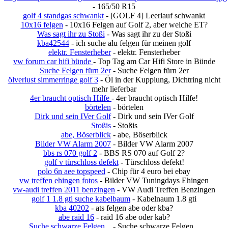
- 165/50 R15
golf 4 standgas schwankt
- [GOLF 4] Leerlauf schwankt
10x16 felgen
- 10x16 Felgen auf Golf 2, aber welche ET?
Was sagt ihr zu Stoßi
- Was sagt ihr zu der Stoßi
kba42544
- ich suche alu felgen für meinen golf
elektr. Fensterheber
- elektr. Fensterheber
vw forum car hifi bünde
- Top Tag am Car Hifi Store in Bünde
Suche Felgen fürn 2er
- Suche Felgen fürn 2er
ölverlust simmerringe golf 3
- Öl in der Kupplung, Dichtring nicht
mehr lieferbar
4er braucht optisch Hilfe
- 4er braucht optisch Hilfe!
börtelen
- börtelen
Dirk und sein IVer Golf
- Dirk und sein IVer Golf
Stoßis
- Stoßis
abe, Böserblick
- abe, Böserblick
Bilder VW Alarm 2007
- Bilder VW Alarm 2007
bbs rs 070 golf 2
- BBS RS 070 auf Golf 2?
golf v türschloss defekt
- Türschloss defekt!
polo 6n aee topspeed
- Chip für 4 euro bei ebay
vw treffen ehingen fotos
- Bilder VW Tuningdays Ehingen
vw-audi treffen 2011 benzingen
- VW Audi Treffen Benzingen
golf 1 1.8 gti suche kabelbaum
- Kabelnaum 1.8 gti
kba 40202
- ats felgen abe oder kba?
abe raid 16
- raid 16 abe oder kab?
Suche schwarze Felgen...
- Suche schwarze Felgen...