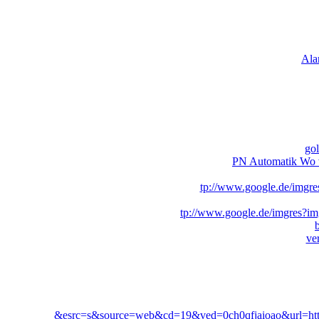
Ala
gol
PN Automatik Wo 
tp://www.google.de/imgre
tp://www.google.de/imgres?im
ve
&esrc=s&source=web&cd=19&ved=0ch0qfjaioao&url=http