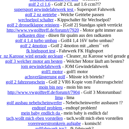
golf 2 cl 1.6
- Golf 2 CL auf 1.6 ccm?!?
supersport gewindefahrwerk test
- Supersport Fahrwerk
golf 2 nz getriebe
- Welche Getriebe passen
wechselpol schalter
- Kippschalter für Wechselpol?
golf 2 drosselklappe reinigen
- [Golf 2] Standgas spielt verrückt
http://www.vwgolftreff.de/forum/t/7920
- Motor geht immer aus
radkasten düse
- düsen für qualm aus den radkasten
golf 4 1.4 turbo umbau
- Golf4 1,4 16V turbo umbau?
golf 2 4motion
- Golf 2 4motion mit ,,altem´´ vr6
fk highsport test
- Fahrwerk FK Highsport
r_nz Karosse wird gerade gecleant
- Cleaner_nz Karosse wird gerade g
golf 3 welcher motor am besten
- Welcher Motor läuft am besten?
jom gewindefahrwerk
- JOM Gewindefahrwerk
golf1 motor
- golf1 motor
achsverlängerung golf
- Müsste ich börteln?
golf 2 fahrzeugschein
- Golf 2 VR6 Kopie vom Fahrzeugschein!
moin bin neu
- moin bin neu
http://www.vwgolftreff.de/forum/t/7904
- Golf 3 Motorumbau!
lima
- lima
golf ausbau nebelscheinwerfer
- Nebelscheinwerfer ausbauen !?
endtopf problem
- endtopf problem!
mein baby endlich da
- mein baby is endlich da!
tach,wollt mich eben vorstellen
- tach,wollt mich eben vorstellen
vorerregerstromkreis aufgabe
- komisch!
rollfahrwerk tsp2
- fk fahrwerk?