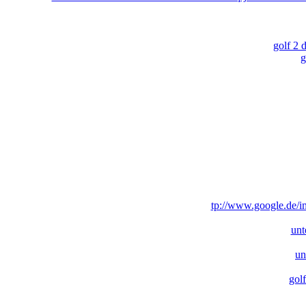
golf 2 
g
tp://www.google.de/i
unt
un
gol