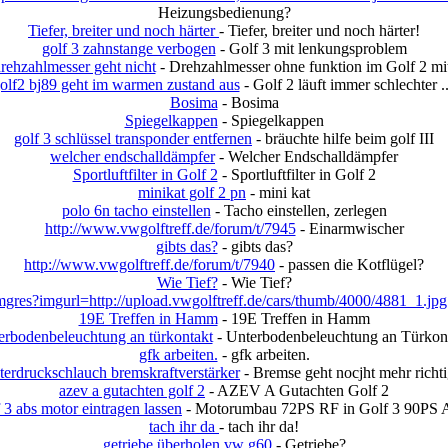
Heizungsbedienung?
Tiefer, breiter und noch härter
- Tiefer, breiter und noch härter!
golf 3 zahnstange verbogen
- Golf 3 mit lenkungsproblem
drehzahlmesser geht nicht
- Drehzahlmesser ohne funktion im Golf 2 mi
olf2 bj89 geht im warmen zustand aus
- Golf 2 läuft immer schlechter ..
Bosima
- Bosima
Spiegelkappen
- Spiegelkappen
golf 3 schlüssel transponder entfernen
- bräuchte hilfe beim golf III
welcher endschalldämpfer
- Welcher Endschalldämpfer
Sportluftfilter in Golf 2
- Sportluftfilter in Golf 2
minikat golf 2 pn
- mini kat
polo 6n tacho einstellen
- Tacho einstellen, zerlegen
http://www.vwgolftreff.de/forum/t/7945
- Einarmwischer
gibts das?
- gibts das?
http://www.vwgolftreff.de/forum/t/7940
- passen die Kotflügel?
Wie Tief?
- Wie Tief?
mgres?imgurl=http://upload.vwgolftreff.de/cars/thumb/4000/4881_1.jpg
19E Treffen in Hamm
- 19E Treffen in Hamm
erbodenbeleuchtung an türkontakt
- Unterbodenbeleuchtung an Türkon
gfk arbeiten.
- gfk arbeiten.
terdruckschlauch bremskraftverstärker
- Bremse geht nocjht mehr richti
azev a gutachten golf 2
- AZEV A Gutachten Golf 2
f 3 abs motor eintragen lassen
- Motorumbau 72PS RF in Golf 3 90PS
tach ihr da
- tach ihr da!
getriebe überholen vw g60
- Getriebe?