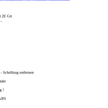
t 2E Gti
..
- Schriftzug entfernen
takt
g !
 ABS