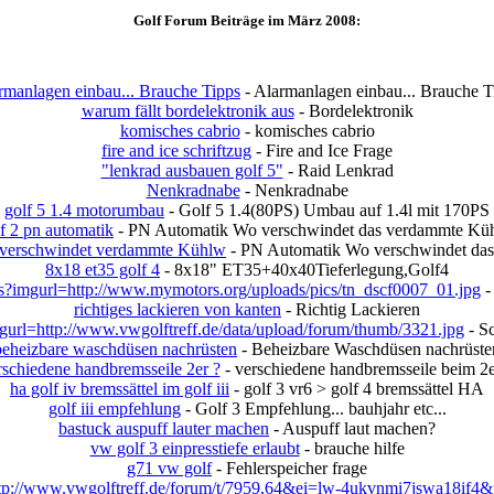
Golf Forum Beiträge im März 2008:
rmanlagen einbau... Brauche Tipps
- Alarmanlagen einbau... Brauche T
warum fällt bordelektronik aus
- Bordelektronik
komisches cabrio
- komisches cabrio
fire and ice schriftzug
- Fire and Ice Frage
"lenkrad ausbauen golf 5"
- Raid Lenkrad
Nenkradnabe
- Nenkradnabe
golf 5 1.4 motorumbau
- Golf 5 1.4(80PS) Umbau auf 1.4l mit 170PS
f 2 pn automatik
- PN Automatik Wo verschwindet das verdammte Kü
verschwindet verdammte Kühlw
- PN Automatik Wo verschwindet da
8x18 et35 golf 4
- 8x18" ET35+40x40Tieferlegung,Golf4
s?imgurl=http://www.mymotors.org/uploads/pics/tn_dscf0007_01.jpg
- 
richtiges lackieren von kanten
- Richtig Lackieren
gurl=http://www.vwgolftreff.de/data/upload/forum/thumb/3321.jpg
- S
beheizbare waschdüsen nachrüsten
- Beheizbare Waschdüsen nachrüste
rschiedene handbremsseile 2er ?
- verschiedene handbremsseile beim 2e
ha golf iv bremssättel im golf iii
- golf 3 vr6 > golf 4 bremssättel HA
golf iii empfehlung
- Golf 3 Empfehlung... bauhjahr etc...
bastuck auspuff lauter machen
- Auspuff laut machen?
vw golf 3 einpresstiefe erlaubt
- brauche hilfe
g71 vw golf
- Fehlerspeicher frage
://www.vwgolftreff.de/forum/t/7959,64&ei=lw-4ukvnmi7jswa18if