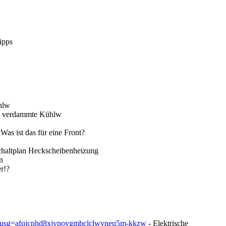
ipps
hlw
s verdammte Kühlw
Was ist das für eine Front?
chaltplan Heckscheibenheizung
n
r!?
4&usg=afqjcnhd8xjypoygmbclclwyneu5m-kkzw
- Elektrische