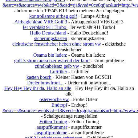
&esrc=s&source=web&cd=3&cad=rja&ved=0ce0qfjac&url=http://www
- bekomme ich 195/45 R13 beim meinem 2er eingetagen
kontrollampe airbag golf
- Lampe Airbag
Airbaglenkrad VR6 Golf 3
- Airbaglenkrad VR6 Golf 3
Ier verbläßt 911 Turbo
- Ier verbläßt 911 Turbo!
Hallo Deutschland
- Hallo Deutschland!
sicherungskasten
- sicherungskasten
elektrische fensterheber heben ohne strom vw
- elektrische
Fensterheber
Osama bin laden:
- Osama bin laden:
golf 3 strom aussetzer wärend der fahrt
- strom probleme
zündkabelsatz gelb vw
- zündkabel
Luftfilter
- Luftfilter
kasten bosch
- Kleiner Kasten von BOSCH
Dreier bmwfront...
- Dreier mit bmwfront...
Hey Hey Hey ihr da. Hallo an alle
- Hey Hey Hey ihr da. Hallo an
alle
osterwoche vw
- Frohe Ostern
Endtopf
- Endtopf
&esrc=s&source=web&cd=18&ved=0cggqfjahoao&url=http://www.vw
- Schaltgestänge rausgefallen
Fritten Tuning
- Fritten Tuning
auspuffkummer
- auspuffkummer
auspuffprobleme
- auspuffprobleme