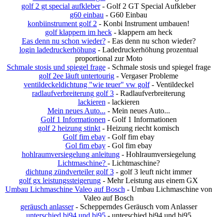
golf 2 gt special aufkleber
- Golf 2 GT Special Aufkleber
g60 einbau
- G60 Einbau
konbiinstrument golf 2
- Konbi Instrument umbauen!
golf klappern im heck
- klappern am heck
Eas denn nu schon wieder?
- Eas denn nu schon wieder?
login ladedruckerhöhung
- Ladedruckerhöhung prozentual
proportional zur Moto
Schmale stosis und spiegel frage
- Schmale stosis und spiegel frage
golf 2ee läuft untertourig
- Vergaser Probleme
ventildeckeldichtung "wie teuer" vw golf
- Ventildeckel
radlaufverbreiterung golf 3
- Radlaufverbreiterung
lackieren
- lackieren
Mein neues Auto...
- Mein neues Auto...
Golf 1 Informationen
- Golf 1 Informationen
golf 2 heizung stinkt
- Heizung riecht komisch
Golf fim ebay
- Golf fim ebay
Gol fim ebay
- Gol fim ebay
hohlraumversiegelung anleitung
- Hohlraumversiegelung
Lichtmaschine?
- Lichtmaschine?
dichtung zündverteiler golf 3
- golf 3 leuft nicht immer
golf gx leistungssteigerung
- Mehr Leistung aus einem GX
Umbau Lichmaschine Valeo auf Bosch
- Umbau Lichmaschine von
Valeo auf Bosch
geräusch anlasser
- Schepperndes Geräusch vom Anlasser
unterschied bj94 und bj95
- unterschied bj94 und bj95