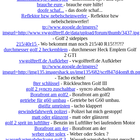
brauche eure
- brauche eure hilfe!
doofe schaf...
- das doofe schaf...
Reflektor bzw nebelscheinwerfer
- Reflektor bzw
nebelscheinwerfer!
tp://www.google.de/imgres?
imgurl=http://www.vwgolftreff.de/data/upload/forum/thumb/3437.jpg
- Golf 2 sidepipes
215/40r15
- Wo bekommt man noch 215/40 R15!?!?!?
durchmesser golf 2 heckemblem
- durchmesser Heck Emplem Golf
2 GTI
vwgolftreff.de Aufkleber
- vwgolftreff.de Aufkleber
tp://www.google.de/imgres?
imgurl=http://img135.imageshack.us/img135/682/scrf847d4om8.th.p
- Tacho eichen!
8ter schlüssel
- Rückleuchten Golf III
golf 2 syncro zuschaltbar
- syncro abschalten
Borafront am golf2
- Borafront am golf2
getriebe für g60 umbau
- Getriebe bei G60 umbau.
digifiz umrüsten
- tacho klappert
gewindefahrwerk polizei
- Polizei hat mich gestoppt!
matt oder glänzent
- matt oder glänzent
golf 2 sprit im luftfilter
- Benzin im Luftfilter bei laufendem Motor
Borafront am 4er
- Borafront am 4er
weber oder solex
- Weber oder Solex ?
wasserkastenabdeckung golf 3
- Wasserkastenabdeckung gesucht