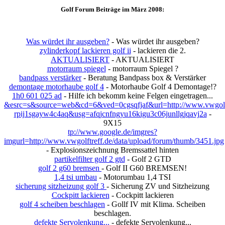
Golf Forum Beiträge im März 2008:
Was würdet ihr ausgeben?
- Was würdet ihr ausgeben?
zylinderkopf lackieren golf ii
- lackieren die 2.
AKTUALISIERT
- AKTUALISIERT
motorraum spiegel
- motorraum Spiegel ?
bandpass verstärker
- Beratung Bandpass box & Verstärker
demontage motorhaube golf 4
- Motorhaube Golf 4 Demontage!?
1h0 601 025 ad
- Hilfe ich bekomm keine Felgen eingetragen...
&esrc=s&source=web&cd=6&ved=0cgsqfjaf&url=http://www.vwgolftr
rpij1sgayw4c4aq&usg=afqjcnfngyu16kigu3c06junllgjqavj2a
-
9X15
tp://www.google.de/imgres?
imgurl=http://www.vwgolftreff.de/data/upload/forum/thumb/3451.jpg
- Explosionszeichnung Bremssattel hinten
partikelfilter golf 2 gtd
- Golf 2 GTD
golf 2 g60 bremsen
- Golf II G60 BREMSEN!
1,4 tsi umbau
- Motorumbau 1,4 TSI
sicherung sitzheizung golf 3
- Sicherung ZV und Sitzheizung
Cockpitt lackieren
- Cockpitt lackieren
golf 4 scheiben beschlagen
- Gollf IV mit Klima. Scheiben
beschlagen.
defekte Servolenkung...
- defekte Servolenkung...